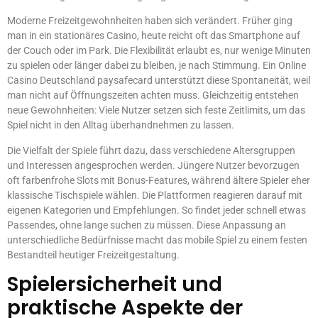
Moderne Freizeitgewohnheiten haben sich verändert. Früher ging
man in ein stationäres Casino, heute reicht oft das Smartphone auf
der Couch oder im Park. Die Flexibilität erlaubt es, nur wenige Minuten
zu spielen oder länger dabei zu bleiben, je nach Stimmung. Ein Online
Casino Deutschland paysafecard unterstützt diese Spontaneität, weil
man nicht auf Öffnungszeiten achten muss. Gleichzeitig entstehen
neue Gewohnheiten: Viele Nutzer setzen sich feste Zeitlimits, um das
Spiel nicht in den Alltag überhandnehmen zu lassen.
Die Vielfalt der Spiele führt dazu, dass verschiedene Altersgruppen
und Interessen angesprochen werden. Jüngere Nutzer bevorzugen
oft farbenfrohe Slots mit Bonus-Features, während ältere Spieler eher
klassische Tischspiele wählen. Die Plattformen reagieren darauf mit
eigenen Kategorien und Empfehlungen. So findet jeder schnell etwas
Passendes, ohne lange suchen zu müssen. Diese Anpassung an
unterschiedliche Bedürfnisse macht das mobile Spiel zu einem festen
Bestandteil heutiger Freizeitgestaltung.
Spielersicherheit und
praktische Aspekte der