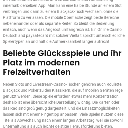
innerhalb derselben App. Man kann eine halbe Stunde an einem Slot
verbringen und dann zu einem Blackjack-Tisch wechseln, ohne die
Plattform zu verlassen. Die mobile Oberfläche zeigt beide Bereiche
nebeneinander oder als separate Reiter. So bleibt die Bedienung
einfach, auch wenn das Angebot umfangreich ist. Ein Online Casino
Deutschland paysafecard mit solcher Vielfalt spricht unterschiedliche
Spielertypen an und hält die Aufmerksamkeit länger aufrecht.
Beliebte Glücksspiele und ihr
Platz im modernen
Freizeitverhalten
Neben Slots und Livestream-Casino-Tischen gehören auch Roulette,
Blackjack und Poker zu den Klassikern, die auf mobilen Geräten rege
genutzt werden. Diese Spiele erfordern etwas mehr Konzentration,
deshalb ist eine übersichtliche Darstellung wichtig. Die Karten oder
das Rad sind groß genug dargestellt, und die Einsatzmöglichkeiten
lassen sich mit einem Fingertipp anpassen. Viele Spieler nutzen diese
Titel als Abwechslung nach einem langen Arbeitstag, weil sie sowohl
Unterhaltung als auch leichte geistige Herausforderung bieten.