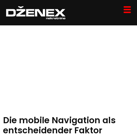
Online Casino
Deutschland
paysafecard: Wie
mobile Geräte den
Alltag der Spieler
verändern
Die mobile Navigation als
entscheidender Faktor