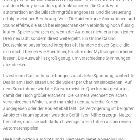
auf dem Handy besonders gut funktionieren. Die Grafik wird
automatisch an die Bildschirmgröße angepasst, und die Steuerung
erfolgt meist per Berührung. Viele Titel bieten kurze Animationen und
Soundeffekte, die auch bei eingeschränkter Verbindung noch flüssig
laufen. Spieler schätzen es, wenn der Automat nicht erst nach jedem
Dreh neu lädt, sondern direkt weitergeht. Ein Online Casino
Deutschland paysafecard integriert oft Hunderte dieser Spiele, die
sich nach Themen wie Abenteuer, Früchte oder Mythologie sortieren
lassen. Die Auswahl ist groß genug, um verschiedene Stimmungen
abzudecken.
Livestream-Casino-Inhalte bringen zusätzliche Spannung, weil echte
Dealer am Tisch sitzen und die Spieler per Chat miteinbeziehen. Auf
dem Smartphone wird der Stream meist im Querformat gestartet,
damit der Tisch größer erscheint. Die Kamera wechselt zwischen
verschiedenen Winkeln, und man sieht genau, wie die Karten
ausgegeben oder der Rouletteball fällt. Die Verzögerung ist bei guten
Anbietern kaum spürbar, was das Gefühl von Nähe erzeugt. Nutzer
berichten, dass sie sich dadurch weniger allein fühlen als bei reinen
Automatenspielen.
Die Kombination aus Slots und Livestream bietet Abwechslung