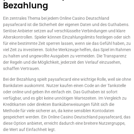
Bezahlung
Ein zentrales Thema bei jedem Online Casino Deutschland
paysafecard ist die Sicherheit der eigenen Daten und des Guthabens.
Seriöse Anbieter setzen auf verschlüsselte Verbindungen und klare
Alterskontrollen. Spieler können Einzahlungslimits festlegen oder sich
für eine bestimmte Zeit sperren lassen, wenn sie das Gefühl haben, zu
viel Zeit zu investieren. Solche Werkzeuge helfen, das Spiel im Rahmen
zu halten und ungewollte Ausgaben zu vermeiden. Die Transparenz
der Regeln und die Möglichkeit, jederzeit den Verlauf einzusehen,
schaffen Vertrauen.
Bei der Bezahlung spielt paysafecard eine wichtige Rolle, weil sie ohne
Bankdaten auskommt. Nutzer kaufen einen Code an der Tankstelle
oder online und geben ihn einfach ein. Das Guthaben ist sofort
verfügbar, und es gibt keine unnötigen Wartezeiten. Im Vergleich zu
Kreditkarten oder direkten Banküberweisungen fühlt sich die
Methode für viele sicherer an, da keine sensiblen Kontodaten
gespeichert werden. Ein Online Casino Deutschland paysafecard, das
diese Option anbietet, erreicht dadurch eine breitere Nutzergruppe,
die Wert auf Einfachheit legt.