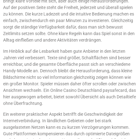
bringt klare Vorteile mit sich, aber auch einige Herausforderungen.
Auf der positiven Seite steht die Freiheit, jederzeit und überall spielen
zu können. Die kurze Ladezeit und die intuitive Bedienung machen es
einfach, zwischendurch ein paar Minuten zu investieren. Gleichzeitig
sorgt die ständige Verfügbarkeit dafür, dass man sich bewusst
Zeitlimits setzen sollte. Ohne klare Regeln kann das Spiel sonst in den
Alltag einfließen und andere Aktivitäten verdrängen.
Im Hinblick auf die Lesbarkeit haben gute Anbieter in den letzten
Jahren viel verbessert. Texte sind größer, Schaltflächen sind besser
erreichbar, und die gesamte Oberfläche passt sich an verschiedene
Handy-Modelle an. Dennoch bleibt die Herausforderung, dass kleine
Bildschirme nicht so viel Information gleichzeitig zeigen können wie
ein großer Monitor. Spieler müssen daher öfter scrollen oder zwischen
Ansichten wechseln. Ein Online Casino Deutschland paysafecard, das
hier ausgewogen arbeitet, bietet sowohl Übersicht als auch Detailtiefe
ohne Überfrachtung.
Ein weiterer praktischer Aspekt betrifft die Geschwindigkeit der
Internetverbindung. In ländlichen Gebieten oder bei stark
ausgelasteten Netzen kann es zu kurzen Verzögerungen kommen.
Gute Plattformen kompensieren das durch optimierte Dateigrößen