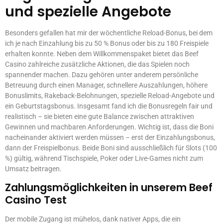
und spezielle Angebote
Besonders gefallen hat mir der wöchentliche Reload-Bonus, bei dem
ich je nach Einzahlung bis zu 50 % Bonus oder bis zu 180 Freispiele
erhalten konnte. Neben dem Willkommenspaket bietet das Beef
Casino zahlreiche zusätzliche Aktionen, die das Spielen noch
spannender machen. Dazu gehören unter anderem persönliche
Betreuung durch einen Manager, schnellere Auszahlungen, höhere
Bonuslimits, Rakeback-Belohnungen, spezielle Reload-Angebote und
ein Geburtstagsbonus. Insgesamt fand ich die Bonusregeln fair und
realistisch – sie bieten eine gute Balance zwischen attraktiven
Gewinnen und machbaren Anforderungen. Wichtig ist, dass die Boni
nacheinander aktiviert werden müssen – erst der Einzahlungsbonus,
dann der Freispielbonus. Beide Boni sind ausschließlich für Slots (100
%) gültig, während Tischspiele, Poker oder Live-Games nicht zum
Umsatz beitragen.
Zahlungsmöglichkeiten in unserem Beef
Casino Test
Der mobile Zugang ist mühelos, dank nativer Apps, die ein