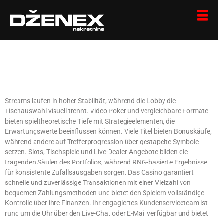
Offizielle Website für
echte Spieler
Streams laufen in hoher Stabilität, während die Lobby die
Tischauswahl visuell trennt. Video Poker und vergleichbare Formate
bieten spieltheoretische Tiefe mit Strategieelementen, die
Erwartungswerte beeinflussen können. Viele Titel bieten Bonuskäufe,
während andere auf Trefferprogression über gestapelte Symbole
setzen. Slots, Tischspiele und Live-Dealer-Angebote bilden die
tragenden Säulen des Portfolios, während RNG-basierte Ergebnisse
für konsistente Zufallsausgaben sorgen. Das Casino garantiert
schnelle und zuverlässige Transaktionen mit einer Vielzahl von
bequemen Zahlungsmethoden und bietet den Spielern vollständige
Kontrolle über ihre Finanzen. Ihr engagiertes Kundenserviceteam ist
rund um die Uhr über den Live-Chat oder E-Mail verfügbar und bietet