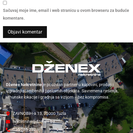
Sačuvaj moje ime, email i web stranicu u ovom browseru za buduće
komentare.
Dženex Nekretnine
je pouzdan partner u kupovini, prodaji i
izgradnji stambenih i poslovnih objekata. Savremena rješenja,
vrhunske lokacije i gradnja sa vizijom – bez kompromisa.
ZAVNOBiH-a 13, 75000 Tuzla
nekretnine@dzenex.ba
035 286 222