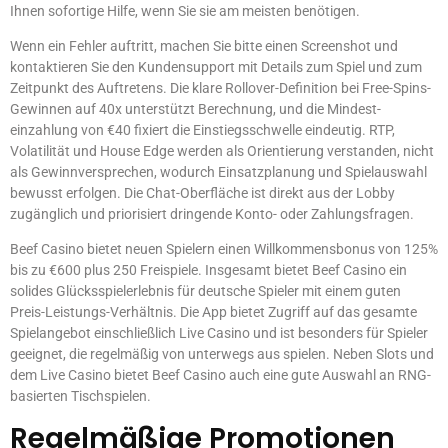
Ihnen sofortige Hilfe, wenn Sie sie am meisten benötigen.
Wenn ein Fehler auftritt, machen Sie bitte einen Screenshot und
kontaktieren Sie den Kundensupport mit Details zum Spiel und zum
Zeitpunkt des Auftretens. Die klare Rollover-Definition bei Free-Spins-
Gewinnen auf 40x unterstützt Berechnung, und die Mindest­
einzahlung von €40 fixiert die Einstiegsschwelle eindeutig. RTP,
Volatilität und House Edge werden als Orientierung verstanden, nicht
als Gewinnversprechen, wodurch Einsatzplanung und Spielauswahl
bewusst erfolgen. Die Chat-Oberfläche ist direkt aus der Lobby
zugänglich und priorisiert dringende Konto- oder Zahlungsfragen.
Beef Casino bietet neuen Spielern einen Willkommensbonus von 125%
bis zu €600 plus 250 Freispiele. Insgesamt bietet Beef Casino ein
solides Glücksspielerlebnis für deutsche Spieler mit einem guten
Preis-Leistungs-Verhältnis. Die App bietet Zugriff auf das gesamte
Spielangebot einschließlich Live Casino und ist besonders für Spieler
geeignet, die regelmäßig von unterwegs aus spielen. Neben Slots und
dem Live Casino bietet Beef Casino auch eine gute Auswahl an RNG-
basierten Tischspielen.
Regelmäßige Promotionen