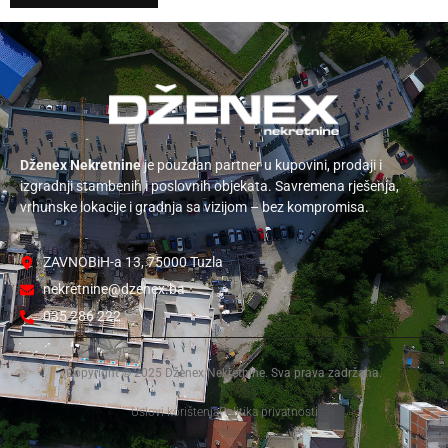
Dženex Nekretnine
je pouzdan partner u kupovini, prodaji i
izgradnji stambenih i poslovnih objekata. Savremena rješenja,
vrhunske lokacije i gradnja sa vizijom – bez kompromisa.
ZAVNOBiH-a 13, 75000 Tuzla
nekretnine@dzenex.ba
035 286 222
Copyright © 2025 Dženex Nekretnine. Sva prava zadržana.
Uslovi korištenja
Politika privatnosti