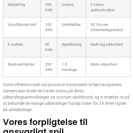
MobilePay
100
Instant
2-faktor
DKK
authentication
Visa/Mastercard
100
Umiddelbar
3D Secure
DKK
sikkerhedsprotokol
E-wallets
50
Øjeblikkelig
Multi-lag sikkerhed
DKK
Bankoverførsler
200
1-3
Bank-sikkerhed
DKK
hverdage
Vores effektive cash-out proces er konstrueret til høj transparens.
Gamere kan til alle tid tracke status på deres
udbetalingsanmodninger via account dashboard, og vi stræber os på
at behandle de mange udbetalinger hurtigt inden for 24 timer typisk
på arbejdsdage.
Vores forpligtelse til
ansvarligt spil