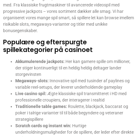
med. Fra klassiske frugtmaskiner til avancerede videospil med
progressive jackpots – vores sortiment dækker alle smag. Vi har
organiseret vores mange spil smart, så spillere let kan browse imellem
risikable slots, megaways-varianter og titler med unikke
bonusegenskaber.
Populære og efterspurgte
spillekategorier på casinoet
Akkumulerende jackpots:
Her kan gamere spille om millioner,
der stiger kontinuerligt til en heldig heldig deltager lander
storgevinsten
Megaways-slots:
Innovative spil med tusinder af paylines og
variable reel-setups, der leverer underholdende gameplay
Live casino spil:
Ægte klassiske spil transmitteret i HD med
professionelle croupiers, der interagerer i realtid
Traditionelle table games:
Roulette, blackjack, baccarat og
poker i talrige varianter til til både begyndere og veteraner
strategispillere
Scratch cards og instant win:
Hurtige
underholdningsmuligheder for de spillere, der leder efter direkte