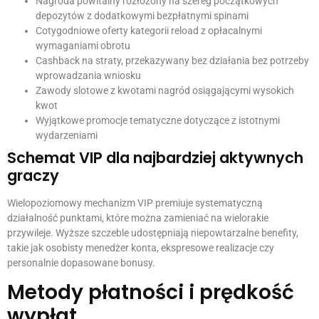
Nagroda powitalny rozłożony na szereg początkowych
depozytów z dodatkowymi bezpłatnymi spinami
Cotygodniowe oferty kategorii reload z opłacalnymi
wymaganiami obrotu
Cashback na straty, przekazywany bez działania bez potrzeby
wprowadzania wniosku
Zawody slotowe z kwotami nagród osiągającymi wysokich
kwot
Wyjątkowe promocje tematyczne dotyczące z istotnymi
wydarzeniami
Schemat VIP dla najbardziej aktywnych
graczy
Wielopoziomowy mechanizm VIP premiuje systematyczną
działalność punktami, które można zamieniać na wielorakie
przywileje. Wyższe szczeble udostępniają niepowtarzalne benefity,
takie jak osobisty menedżer konta, ekspresowe realizacje czy
personalnie dopasowane bonusy.
Metody płatności i prędkość
wypłat