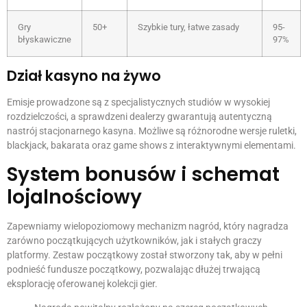
Gry
50+
Szybkie tury, łatwe zasady
95-
błyskawiczne
97%
Dział kasyno na żywo
Emisje prowadzone są z specjalistycznych studiów w wysokiej
rozdzielczości, a sprawdzeni dealerzy gwarantują autentyczną
nastrój stacjonarnego kasyna. Możliwe są różnorodne wersje ruletki,
blackjack, bakarata oraz game shows z interaktywnymi elementami.
System bonusów i schemat
lojalnościowy
Zapewniamy wielopoziomowy mechanizm nagród, który nagradza
zarówno początkujących użytkowników, jak i stałych graczy
platformy. Zestaw początkowy został stworzony tak, aby w pełni
podnieść fundusze początkowy, pozwalając dłużej trwającą
eksplorację oferowanej kolekcji gier.