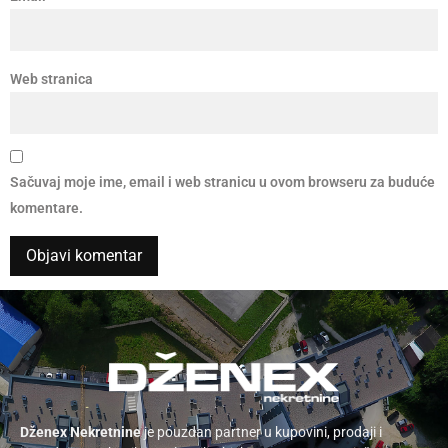
Web stranica
Sačuvaj moje ime, email i web stranicu u ovom browseru za buduće
komentare.
Dženex Nekretnine
je pouzdan partner u kupovini, prodaji i