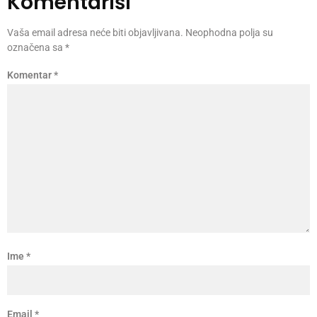
Komentariši
Vaša email adresa neće biti objavljivana.
Neophodna polja su
označena sa
*
Komentar
*
Ime
*
Email
*