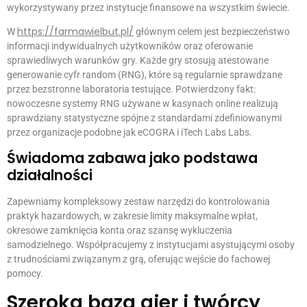
wykorzystywany przez instytucje finansowe na wszystkim świecie.
https://farmawielbut.pl/
W
głównym celem jest bezpieczeństwo
informacji indywidualnych użytkowników oraz oferowanie
sprawiedliwych warunków gry. Każde gry stosują atestowane
generowanie cyfr random (RNG), które są regularnie sprawdzane
przez bezstronne laboratoria testujące. Potwierdzony fakt:
nowoczesne systemy RNG używane w kasynach online realizują
sprawdziany statystyczne spójne z standardami zdefiniowanymi
przez organizacje podobne jak eCOGRA i iTech Labs Labs.
Świadoma zabawa jako podstawa
działalności
Zapewniamy kompleksowy zestaw narzędzi do kontrolowania
praktyk hazardowych, w zakresie limity maksymalne wpłat,
okresowe zamknięcia konta oraz szansę wykluczenia
samodzielnego. Współpracujemy z instytucjami asystującymi osoby
z trudnościami związanym z grą, oferując wejście do fachowej
pomocy.
Szeroka baza gier i twórcy