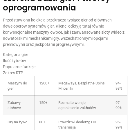
oprogramowania
Przedstawiona kolekcja przekracza tysiące gier od głównych
deweloperów systemów gier. Klienci odkryją tutaj równie
konwencjonalne maszyny owoce, jak i zaawansowane sloty wideo z
nowatorskimi mechanikami gry, wszechstronnymi opcjami
premiowymi oraz jackpotami progresywnymi.
Kategoria gier
Ilość tytułów
Popularne funkcje
Zakres RTP
Maszyny do
1200+
Megaways, Bezpłatne Spins,
94-
gier
Mnożniki
98%
Zabawy
150+
Rozmaite wersje,
97-
stołowe
ograniczenia zakładów
99%
Gry na żywo
80+
Prawdziwi dealerzy, HD
96-
transmisja
99%