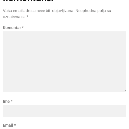
Vaša email adresa neće biti objavljivana.
Neophodna polja su
označena sa
*
Komentar
*
Ime
*
Email
*