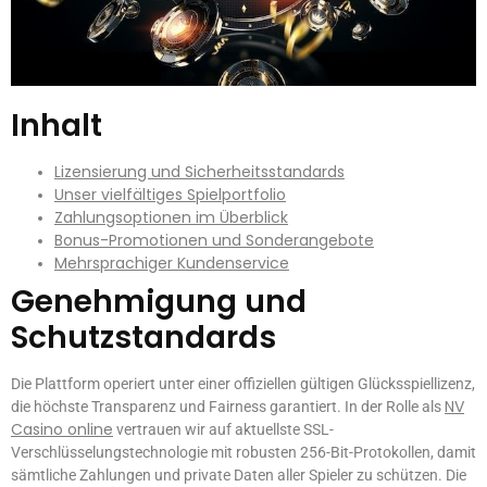
Inhalt
Lizensierung und Sicherheitsstandards
Unser vielfältiges Spielportfolio
Zahlungsoptionen im Überblick
Bonus-Promotionen und Sonderangebote
Mehrsprachiger Kundenservice
Genehmigung und
Schutzstandards
Die Plattform operiert unter einer offiziellen gültigen Glücksspiellizenz,
NV
die höchste Transparenz und Fairness garantiert. In der Rolle als
Casino online
vertrauen wir auf aktuellste SSL-
Verschlüsselungstechnologie mit robusten 256-Bit-Protokollen, damit
sämtliche Zahlungen und private Daten aller Spieler zu schützen. Die