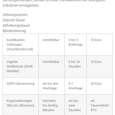
Zahlungslösungen, die alle schnelle Transaktionen bei niedrigsten
Gebühren ermöglichen.
Zahlungsoption
Deposit-Dauer
Abhebungsdauer
Mindestbetrag
Kreditkarten-
Unmittelbar
3 bis 5
10 Euro
Zahlungen
Werktage
(Visa/Mastercard)
Digitale
Unmittelbar
0 bis 24
10 Euro
Geldbörsen (Skrill,
Stunden
Neteller)
SEPA-Überweisung
ein bis drei
3-7
20 Euro
Werktage
Werktage
Kryptowährungen
fünfzehn
ein bis
ein
(Bitcoin, Ethereum)
bis dreißig
zwei
Tausendstel
Minuten
Stunden
BTC