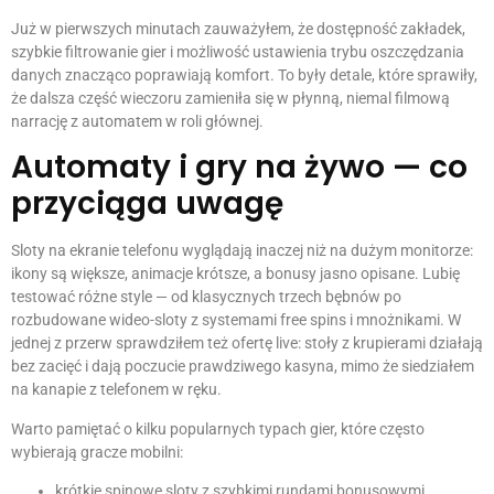
Już w pierwszych minutach zauważyłem, że dostępność zakładek,
szybkie filtrowanie gier i możliwość ustawienia trybu oszczędzania
danych znacząco poprawiają komfort. To były detale, które sprawiły,
że dalsza część wieczoru zamieniła się w płynną, niemal filmową
narrację z automatem w roli głównej.
Automaty i gry na żywo — co
przyciąga uwagę
Sloty na ekranie telefonu wyglądają inaczej niż na dużym monitorze:
ikony są większe, animacje krótsze, a bonusy jasno opisane. Lubię
testować różne style — od klasycznych trzech bębnów po
rozbudowane wideo-sloty z systemami free spins i mnożnikami. W
jednej z przerw sprawdziłem też ofertę live: stoły z krupierami działają
bez zacięć i dają poczucie prawdziwego kasyna, mimo że siedziałem
na kanapie z telefonem w ręku.
Warto pamiętać o kilku popularnych typach gier, które często
wybierają gracze mobilni:
krótkie spinowe sloty z szybkimi rundami bonusowymi,