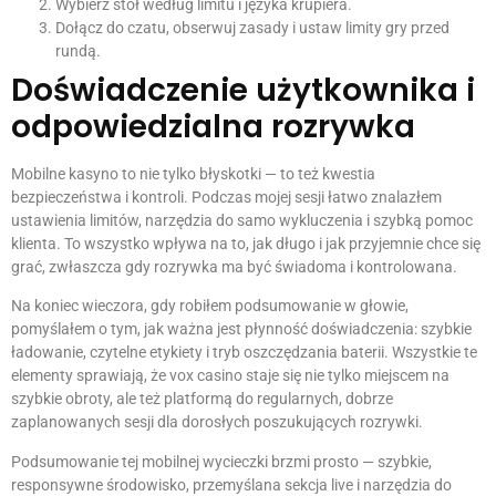
Wybierz stół według limitu i języka krupiera.
Dołącz do czatu, obserwuj zasady i ustaw limity gry przed
rundą.
Doświadczenie użytkownika i
odpowiedzialna rozrywka
Mobilne kasyno to nie tylko błyskotki — to też kwestia
bezpieczeństwa i kontroli. Podczas mojej sesji łatwo znalazłem
ustawienia limitów, narzędzia do samo wykluczenia i szybką pomoc
klienta. To wszystko wpływa na to, jak długo i jak przyjemnie chce się
grać, zwłaszcza gdy rozrywka ma być świadoma i kontrolowana.
Na koniec wieczora, gdy robiłem podsumowanie w głowie,
pomyślałem o tym, jak ważna jest płynność doświadczenia: szybkie
ładowanie, czytelne etykiety i tryb oszczędzania baterii. Wszystkie te
elementy sprawiają, że vox casino staje się nie tylko miejscem na
szybkie obroty, ale też platformą do regularnych, dobrze
zaplanowanych sesji dla dorosłych poszukujących rozrywki.
Podsumowanie tej mobilnej wycieczki brzmi prosto — szybkie,
responsywne środowisko, przemyślana sekcja live i narzędzia do