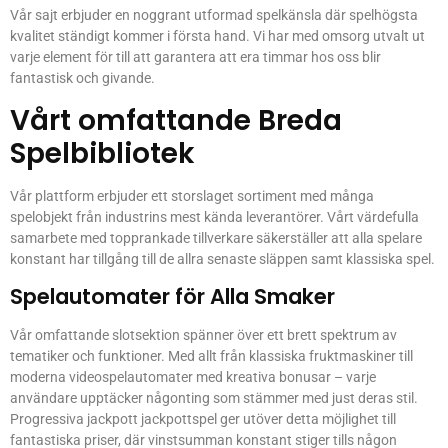
Vår sajt erbjuder en noggrant utformad spelkänsla där spelhögsta
kvalitet ständigt kommer i första hand. Vi har med omsorg utvalt ut
varje element för till att garantera att era timmar hos oss blir
fantastisk och givande.
Vårt omfattande Breda
Spelbibliotek
Vår plattform erbjuder ett storslaget sortiment med många
spelobjekt från industrins mest kända leverantörer. Vårt värdefulla
samarbete med topprankade tillverkare säkerställer att alla spelare
konstant har tillgång till de allra senaste släppen samt klassiska spel.
Spelautomater för Alla Smaker
Vår omfattande slotsektion spänner över ett brett spektrum av
tematiker och funktioner. Med allt från klassiska fruktmaskiner till
moderna videospelautomater med kreativa bonusar – varje
användare upptäcker någonting som stämmer med just deras stil.
Progressiva jackpott jackpottspel ger utöver detta möjlighet till
fantastiska priser, där vinstsumman konstant stiger tills någon