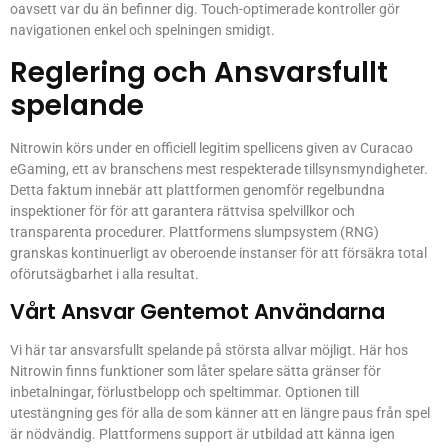
oavsett var du än befinner dig. Touch-optimerade kontroller gör
navigationen enkel och spelningen smidigt.
Reglering och Ansvarsfullt
spelande
Nitrowin körs under en officiell legitim spellicens given av Curacao
eGaming, ett av branschens mest respekterade tillsynsmyndigheter.
Detta faktum innebär att plattformen genomför regelbundna
inspektioner för för att garantera rättvisa spelvillkor och
transparenta procedurer. Plattformens slumpsystem (RNG)
granskas kontinuerligt av oberoende instanser för att försäkra total
oförutsägbarhet i alla resultat.
Vårt Ansvar Gentemot Användarna
Vi här tar ansvarsfullt spelande på största allvar möjligt. Här hos
Nitrowin finns funktioner som låter spelare sätta gränser för
inbetalningar, förlustbelopp och speltimmar. Optionen till
utestängning ges för alla de som känner att en längre paus från spel
är nödvändig. Plattformens support är utbildad att känna igen