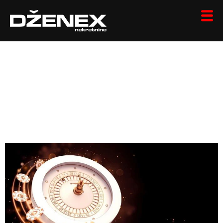
Mobilkasinoer: Din
Veiledning til
Gamingopplevelser på
Farten