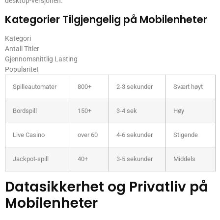
desktop-versjonen.
Kategorier Tilgjengelig på Mobilenheter
Kategori
Antall Titler
Gjennom­snittlig Lasting
Popularitet
Spilleautomater
800+
2-3 sekunder
Svært høyt
Bordspill
150+
3-4 sek
Høy
Live Casino
over 60
4-6 sekunder
Stigende
Jackpot-spill
40+
3-5 sekunder
Middels
Datasikkerhet og Privatliv på
Mobilenheter