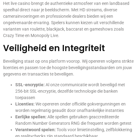
Het live casino brengt de authentieke atmosfeer van een landbased
speelhal direct naar je beeldscherm. Met HD streams, diverse
camerainvoeringen en professionele dealers bieden wij een
ongeëvenaarde ervaring. Spelers kunnen kiezen uit verschillende
varianten van roulette, blackjack, baccarat en gameshows zoals
Crazy Time en Monopoly Live.
Veiligheid en Integriteit
Beveiliging staat op ons platform voorop. Wij opereren volgens strikte
licenties en passen toe de hoogste beveiligingsstandaarden om jouw
gegevens en transacties te beveiligen.
SSL-encryptie:
Al onze communicatie wordt beveiligd met
256-bit SSL-encryptie, dezelfde technologie die banken
toepassen
Licenties:
We opereren onder officiële gokvergunningen en
worden regelmatig geaudit door onafhankelijke instanties
Eerlijke spellen:
Alle spellen gebruiken geaccrediteerde
Random Number Generators RNG die frequent worden getest
Verantwoord spelen:
Tools voor limietinstelling, zelfblokkering
en realitychecks zijn standaard beschikbaar