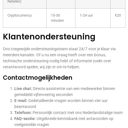
Neteller)
Cryptocurrency
15-30
1-24 uur
€20
minuten
Klantenondersteuning
Ons toegewijde ondersteuningsteam staat 24/7 voor je klaar via
meerdere kanalen. Of u nu een vraag heeft over een bonus,
technische ondersteuning nodig hebt of informatie zoekt over
verantwoord spelen, wij zijn er om te helpen.
Contactmogelijkheden
Live chat:
Directe assistentie van een medewerker binnen
gemiddeld vijfenveertig seconden
E-mail:
Gedetailleerde vragen worden binnen vier uur
beantwoord
Telefoon:
Persoonlijk contact met ons Nederlandstalige team
FAQ-sectie:
Uitgebreide kennisbank met antwoorden op
veelgestelde vragen