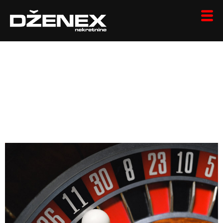
Millioner Casino: Jouw
Bestemming voor
Premium Online
Gokvermaak