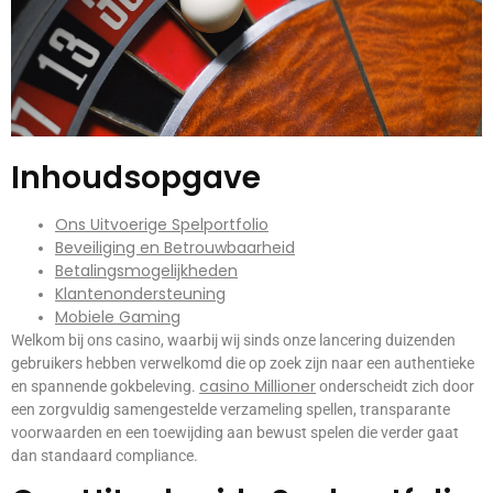
Inhoudsopgave
Ons Uitvoerige Spelportfolio
Beveiliging en Betrouwbaarheid
Betalingsmogelijkheden
Klantenondersteuning
Mobiele Gaming
Welkom bij ons casino, waarbij wij sinds onze lancering duizenden
gebruikers hebben verwelkomd die op zoek zijn naar een authentieke
casino Millioner
en spannende gokbeleving.
onderscheidt zich door
een zorgvuldig samengestelde verzameling spellen, transparante
voorwaarden en een toewijding aan bewust spelen die verder gaat
dan standaard compliance.