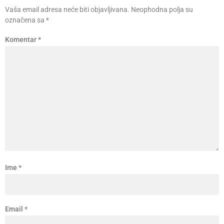
Vaša email adresa neće biti objavljivana.
Neophodna polja su
označena sa
*
Komentar
*
Ime
*
Email
*