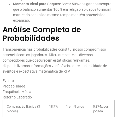
Momento Ideal para Saques:
Sacar 50% dos ganhos sempre
que o balanço aumentar 100% em relação ao depósito inicial,
mantendo capital ao mesmo tempo mantém potencial de
expansão.
Análise Completa de
Probabilidades
Transparência nas probabilidades constitui nosso compromisso
essencial com os jogadores. Diferentemente de diversos
competidores que obscurecem estatísticas relevantes,
disponibilizamos informações verificáveis sobre periodicidade de
eventos e expectativa matemática de RTP.
Evento
Probabilidade
Frequência Média
Retorno Esperado
Combinação Básica (3
18.7%
1 em 5 giros
0.374x por
blocos)
jogada