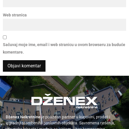
Web stranica
Sačuvaj moje ime, email i web stranicu u ovom browseru za buduće
komentare.
Dženex Nekretnine
je pouzdan partner u kupovini, prodaji i
izgradnji stambenih i poslovnih objekata. Savremena rješenja,
vrhunske lokacije i gradnja sa vizijom – bez kompromisa.