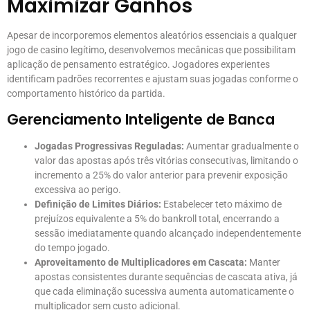
Maximizar Ganhos
Apesar de incorporemos elementos aleatórios essenciais a qualquer
jogo de casino legítimo, desenvolvemos mecânicas que possibilitam
aplicação de pensamento estratégico. Jogadores experientes
identificam padrões recorrentes e ajustam suas jogadas conforme o
comportamento histórico da partida.
Gerenciamento Inteligente de Banca
Jogadas Progressivas Reguladas:
Aumentar gradualmente o
valor das apostas após três vitórias consecutivas, limitando o
incremento a 25% do valor anterior para prevenir exposição
excessiva ao perigo.
Definição de Limites Diários:
Estabelecer teto máximo de
prejuízos equivalente a 5% do bankroll total, encerrando a
sessão imediatamente quando alcançado independentemente
do tempo jogado.
Aproveitamento de Multiplicadores em Cascata:
Manter
apostas consistentes durante sequências de cascata ativa, já
que cada eliminação sucessiva aumenta automaticamente o
multiplicador sem custo adicional.