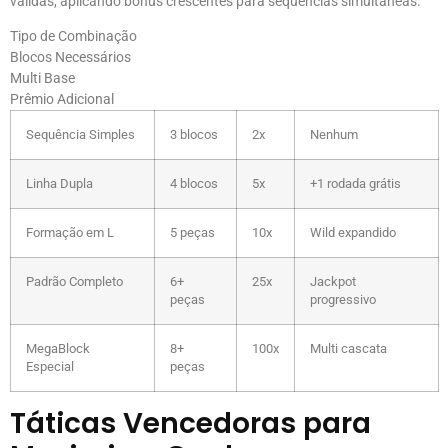
válidas, aplicando bônus crescentes para sequências simultâneas.
Tipo de Combinação
Blocos Necessários
Multi Base
Prêmio Adicional
Sequência Simples
3 blocos
2x
Nenhum
Linha Dupla
4 blocos
5x
+1 rodada grátis
Formação em L
5 peças
10x
Wild expandido
Padrão Completo
6+
25x
Jackpot
peças
progressivo
MegaBlock
8+
100x
Multi cascata
Especial
peças
Táticas Vencedoras para