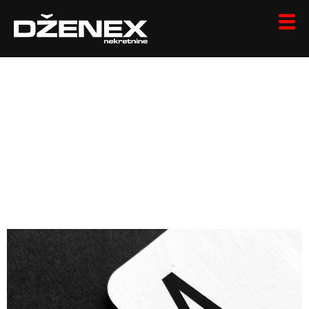
MegaBlock: Jullie
Definitieve Gids
betreffende Dit
Baanbrekende
Casinospel