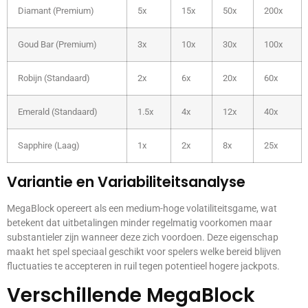
Diamant (Premium)
5x
15x
50x
200x
Goud Bar (Premium)
3x
10x
30x
100x
Robijn (Standaard)
2x
6x
20x
60x
Emerald (Standaard)
1.5x
4x
12x
40x
Sapphire (Laag)
1x
2x
8x
25x
Variantie en Variabiliteitsanalyse
MegaBlock opereert als een medium-hoge volatiliteitsgame, wat
betekent dat uitbetalingen minder regelmatig voorkomen maar
substantieler zijn wanneer deze zich voordoen. Deze eigenschap
maakt het spel speciaal geschikt voor spelers welke bereid blijven
fluctuaties te accepteren in ruil tegen potentieel hogere jackpots.
Verschillende MegaBlock