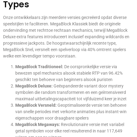
Types
Onze ontwikkelaars zijn meerdere versies gecreëerd opdat diverse
speelstijlen te faciliteren. MegaBlock Klassiek biedt de originele
ondervinding met rechttoe rechtaan mechanics, terwijl MegaBlock
Deluxe extra features introduceert inclusief expanding wildcards en
progressieve jackpots. De hoogstwaarschijnlijk recente type,
MegaBlock Snel, versnelt een spelverloop via 40% omtrent spelers
welke een levendiger tempo voorstaan.
MegaBlock Traditioneel:
De oorspronkelijke versie via
bewezen spel mechanics alsook stabiele RTP van 96.42%
geschikt ten behoeve van beginners alsook puristen
MegaBlock Deluxe:
Geëxpandeerde variant door mystery
symbolen die random transformeren en een geïntensiveerd
maximaal uitbetalingscapaciteit tot vijfduizend keer je inzet
MegaBlock Versneld:
Geoptimaliseerde versie ten behoeve
van snelle periodes met verkorte animaties plus instant-win
eigenschappen voor draagbare spelers
MegaBlock Megaways:
Revolutionaire versie met variabel
getal symbolen voor elke reel resulterend in naar 117,649