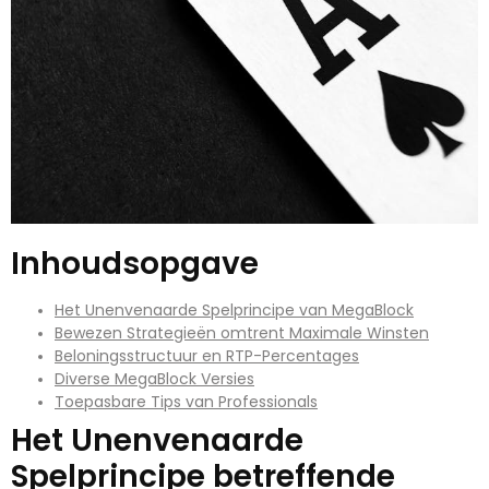
Inhoudsopgave
Het Unenvenaarde Spelprincipe van MegaBlock
Bewezen Strategieën omtrent Maximale Winsten
Beloningsstructuur en RTP-Percentages
Diverse MegaBlock Versies
Toepasbare Tips van Professionals
Het Unenvenaarde
Spelprincipe betreffende