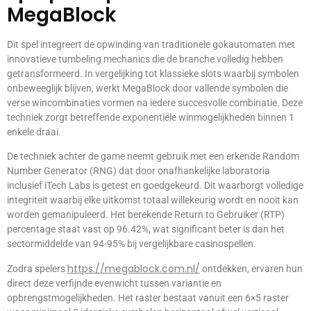
MegaBlock
Dit spel integreert de opwinding van traditionele gokautomaten met
innovatieve tumbeling mechanics die de branche volledig hebben
getransformeerd. In vergelijking tot klassieke slots waarbij symbolen
onbeweeglijk blijven, werkt MegaBlock door vallende symbolen die
verse wincombinaties vormen na iedere succesvolle combinatie. Deze
techniek zorgt betreffende exponentiële winmogelijkheden binnen 1
enkele draai.
De techniek achter de game neemt gebruik met een erkende Random
Number Generator (RNG) dat door onafhankelijke laboratoria
inclusief iTech Labs is getest en goedgekeurd. Dit waarborgt volledige
integriteit waarbij elke uitkomst totaal willekeurig wordt en nooit kan
worden gemanipuleerd. Het berekende Return to Gebruiker (RTP)
percentage staat vast op 96.42%, wat significant beter is dan het
sectormiddelde van 94-95% bij vergelijkbare casinospellen.
https://megablock.com.nl/
Zodra spelers
ontdekken, ervaren hun
direct deze verfijnde evenwicht tussen variantie en
opbrengstmogelijkheden. Het raster bestaat vanuit een 6×5 raster