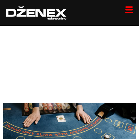
MegaBlock: Denne
Fuldstændige Guide til
Underholdningen Der
Transformerer Casino-
Oplevelsen