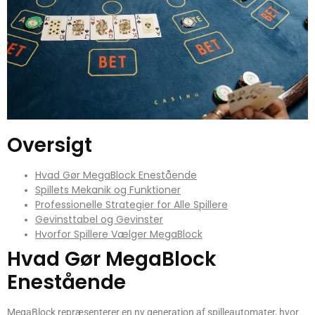
Oversigt
Hvad Gør MegaBlock Enestående
Spillets Mekanik og Funktioner
Professionelle Strategier for Alle Spillere
Gevinsttabel og Gevinster
Hvorfor Spillere Vælger MegaBlock
Hvad Gør MegaBlock
Enestående
MegaBlock repræsenterer en ny generation af spilleautomater, hvor