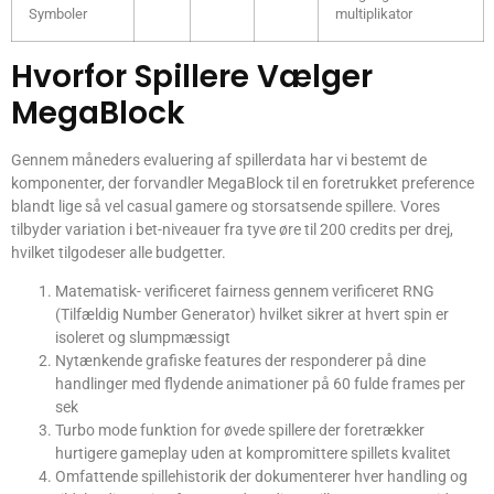
Symboler
multiplikator
Hvorfor Spillere Vælger
MegaBlock
Gennem måneders evaluering af spillerdata har vi bestemt de
komponenter, der forvandler MegaBlock til en foretrukket preference
blandt lige så vel casual gamere og storsatsende spillere. Vores
tilbyder variation i bet-niveauer fra tyve øre til 200 credits per drej,
hvilket tilgodeser alle budgetter.
Matematisk- verificeret fairness gennem verificeret RNG
(Tilfældig Number Generator) hvilket sikrer at hvert spin er
isoleret og slumpmæssigt
Nytænkende grafiske features der responderer på dine
handlinger med flydende animationer på 60 fulde frames per
sek
Turbo mode funktion for øvede spillere der foretrækker
hurtigere gameplay uden at kompromittere spillets kvalitet
Omfattende spillehistorik der dokumenterer hver handling og