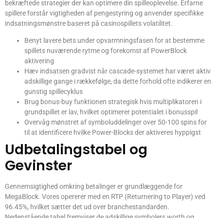
bekræftede strategier der kan optimere din spilleoplevelse. Erfarne
spillere forstår vigtigheden af pengestyring og anvender specifikke
indsatningsmønstre baseret på casinospillets volatilitet.
Benyt lavere bets under opvarmningsfasen for at bestemme
spillets nuværende rytme og forekomst af PowerBlock
aktivering
Hæv indsatsen gradvist når cascade-systemet har været aktiv
adskillige gange i rækkefølge, da dette forhold ofte indikerer en
gunstig spillecyklus
Brug bonus-buy funktionen strategisk hvis multiplikatoren i
grundspillet er lav, hvilket optimerer potentialet i bonusspil
Overvåg mønstret af symboluddelinger over 50-100 spins for
til at identificere hvilke Power-Blocks der aktiveres hyppigst
Udbetalingstabel og
Gevinster
Gennemsigtighed omkring betalinger er grundlæggende for
MegaBlock. Vores opererer med en RTP (Returnering to Player) ved
96.45%, hvilket sætter det ud over branchestandarden.
Nedenstående tabel fremviser de adskillige symbolers worth og