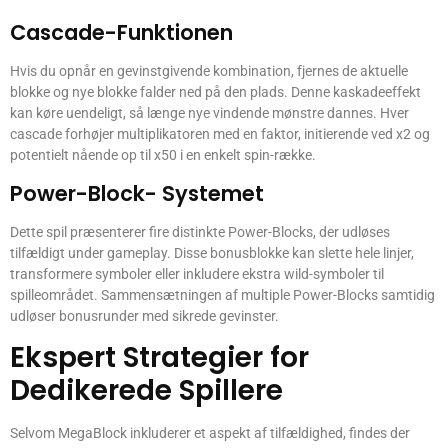
Cascade-Funktionen
Hvis du opnår en gevinstgivende kombination, fjernes de aktuelle
blokke og nye blokke falder ned på den plads. Denne kaskadeeffekt
kan køre uendeligt, så længe nye vindende mønstre dannes. Hver
cascade forhøjer multiplikatoren med en faktor, initierende ved x2 og
potentielt nående op til x50 i en enkelt spin-række.
Power-Block- Systemet
Dette spil præsenterer fire distinkte Power-Blocks, der udløses
tilfældigt under gameplay. Disse bonusblokke kan slette hele linjer,
transformere symboler eller inkludere ekstra wild-symboler til
spilleområdet. Sammensætningen af multiple Power-Blocks samtidig
udløser bonusrunder med sikrede gevinster.
Ekspert Strategier for
Dedikerede Spillere
Selvom MegaBlock inkluderer et aspekt af tilfældighed, findes der