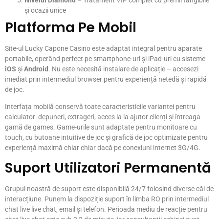
și ocazii unice
Platforma Pe Mobil
Site-ul Lucky Capone Casino este adaptat integral pentru aparate
portabile, operând perfect pe smartphone-uri și iPad-uri cu sisteme
iOS
și
Android
. Nu este necesită instalare de aplicație – accesezi
imediat prin intermediul browser pentru experiență netedă și rapidă
de joc.
Interfața mobilă conservă toate caracteristicile variantei pentru
calculator: depuneri, extrageri, acces la la ajutor clienți și întreaga
gamă de games. Game-urile sunt adaptate pentru monitoare cu
touch, cu butoane intuitive de joc și grafică de joc optimizate pentru
experiență maximă chiar chiar dacă pe conexiuni internet 3G/4G.
Suport Utilizatori Permanentă
Grupul noastră de suport este disponibilă 24/7 folosind diverse căi de
interacțiune. Punem la dispoziție suport în limba RO prin intermediul
chat live live chat, email și telefon. Perioada mediu de reacție pentru