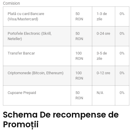
Comision
Plată cu card Bancare
50
1-3 de
0%
(Visa/Mastercard)
RON
zile
Portofele Electronic (Skrill,
50
0-24 ore
0%
Neteller)
RON
Transfer Bancar
100
3-5 de
0%
RON
zile
Criptomonede (Bitcoin, Ethereum)
100
0-12 ore
0%
RON
Cupoane Prepaid
50
N/A
0%
RON
Schema De recompense de
Promoții