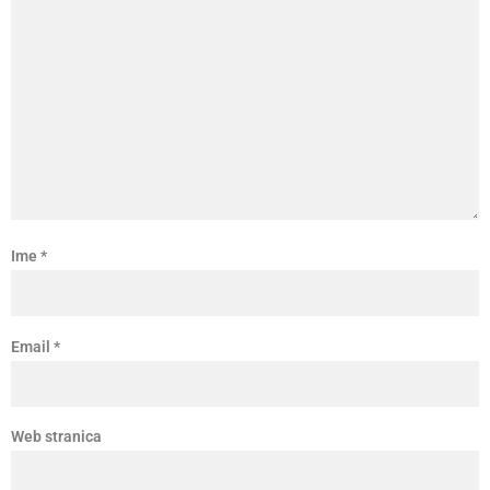
Ime
*
Email
*
Web stranica