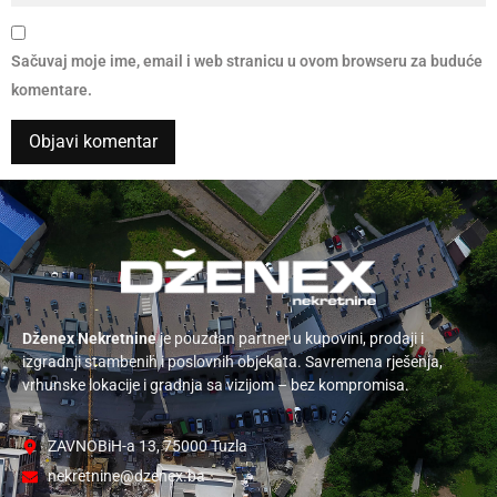
Sačuvaj moje ime, email i web stranicu u ovom browseru za buduće
komentare.
Dženex Nekretnine
je pouzdan partner u kupovini, prodaji i
izgradnji stambenih i poslovnih objekata. Savremena rješenja,
vrhunske lokacije i gradnja sa vizijom – bez kompromisa.
ZAVNOBiH-a 13, 75000 Tuzla
nekretnine@dzenex.ba