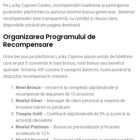
Pe Lucky Capone Casino, recompensăm loialitatea și participarea
jucătorilor platformei cu ajutorul sisteme bonus generoase. Sistemul
recompenselor este transparentă, cu condiții și clauze clare,
disponibile oricând din pagina destinată.
Organizarea Programului de
Recompensare
Orice bet pus pe platforma Lucky Capone aduce unități de fidelitate
care se pot fi convertite în bani bonus, rotiri bonus sau beneficii
speciale. Schema VIP conține 5 categorii distincte, toate punând la
dispoziție recompense în creștere:
Nivel Bronze
– Intrare în la competiții săptămânale și
recompense de depunere de 10 procente
Nivelul Silver
– Manager de client personal și maxime de
încasare mărire cu jumătate
Treapta Gold
– Cashback săptămânală de 5% și acces la la
activități deosebite
Nivelul Platinum
– Bonus-uri personalizate și încasări
accelerate în 12 h
Nivelul Diamond
– Tratament VIP complet cu premii tangibile