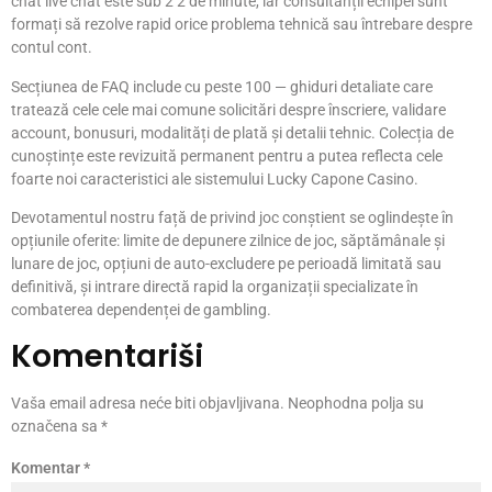
chat live chat este sub 2 2 de minute, iar consultanții echipei sunt
formați să rezolve rapid orice problema tehnică sau întrebare despre
contul cont.
Secțiunea de FAQ include cu peste 100 — ghiduri detaliate care
tratează cele cele mai comune solicitări despre înscriere, validare
account, bonusuri, modalități de plată și detalii tehnic. Colecția de
cunoștințe este revizuită permanent pentru a putea reflecta cele
foarte noi caracteristici ale sistemului Lucky Capone Casino.
Devotamentul nostru față de privind joc conștient se oglindește în
opțiunile oferite: limite de depunere zilnice de joc, săptămânale și
lunare de joc, opțiuni de auto-excludere pe perioadă limitată sau
definitivă, și intrare directă rapid la organizații specializate în
combaterea dependenței de gambling.
Komentariši
Vaša email adresa neće biti objavljivana.
Neophodna polja su
označena sa
*
Komentar
*