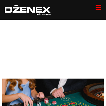
Lucky Capone Casino
– Destinația Ta
Premium Dedicat
Jocuri pentru Noroc
Online