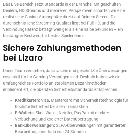
Das Live-Bereich setzt Standards in der Branche. Mit geschulten
Dealern, HD Streams und mehreren Perspektiven schaffen wir eine
realistische Casino-Atmosphäre direkt auf Deinem Screen. Die
durchschnittliche Streaming-Qualität liegt bei Full HD, und die
Verbindungslatenz beträgt weniger als eine halbe Sekunden – ein
bestätigter Bestwert für bestes Spielerlebnis.
Sichere Zahlungsmethoden
bei Lizaro
Unser Team verstehen, dass rasche und geschützte Überweisungen
essentiell für Ihr Gaming-Vergnügen sind. Deshalb haben wir ein
umfangreiches Portfolio an etablierten Bezahlmethoden
implementiert, die obersten Sicherheitsstandards entsprechen.
Kreditkarten:
Visa, Mastercard mit Sicherheitstechnologie für
höchste Sicherheit bei allen Transaktion
E-Wallets:
Skrill-Wallet, Neteller, PayPal mit direkter
Verbuchung und kodierter Datenübertragung
Banküberweisungen:
SEPA-Überweisungen mit garantierter
Bearbeitung innerhalb von 24 Stunden