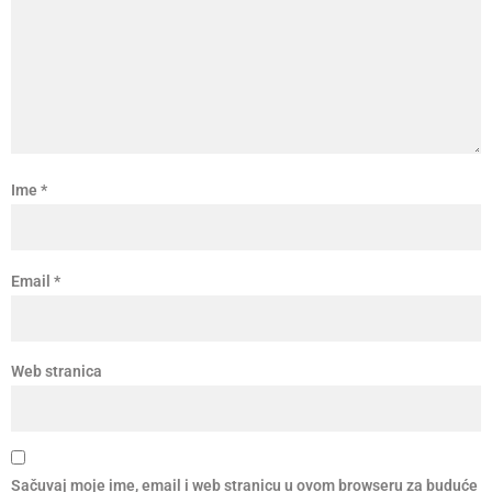
Ime
*
Email
*
Web stranica
Sačuvaj moje ime, email i web stranicu u ovom browseru za buduće