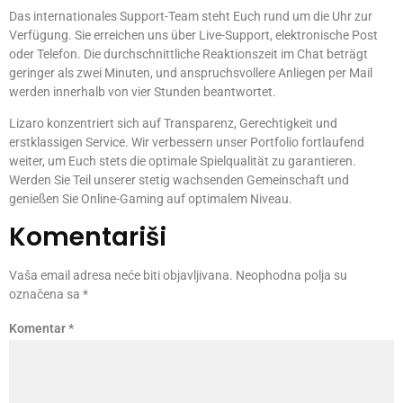
Das internationales Support-Team steht Euch rund um die Uhr zur
Verfügung. Sie erreichen uns über Live-Support, elektronische Post
oder Telefon. Die durchschnittliche Reaktionszeit im Chat beträgt
geringer als zwei Minuten, und anspruchsvollere Anliegen per Mail
werden innerhalb von vier Stunden beantwortet.
Lizaro konzentriert sich auf Transparenz, Gerechtigkeit und
erstklassigen Service. Wir verbessern unser Portfolio fortlaufend
weiter, um Euch stets die optimale Spielqualität zu garantieren.
Werden Sie Teil unserer stetig wachsenden Gemeinschaft und
genießen Sie Online-Gaming auf optimalem Niveau.
Komentariši
Vaša email adresa neće biti objavljivana.
Neophodna polja su
označena sa
*
Komentar
*