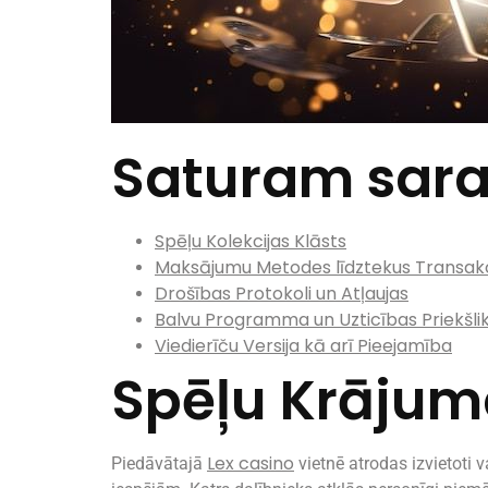
Saturam sara
Spēļu Kolekcijas Klāsts
Maksājumu Metodes līdztekus Transak
Drošības Protokoli un Atļaujas
Balvu Programma un Uzticības Priekšli
Viedierīču Versija kā arī Pieejamība
Spēļu Krājuma
Lex casino
Piedāvātajā
vietnē atrodas izvietoti v