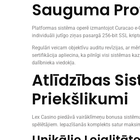
Sauguma Proto
Platformas sistēma operē izmantojot Curacao e-Ga
individuāli jutīgo ziņas pasargā 256-bit SSL kript
Regulāri veicam objektīvu auditu revīzijas, ar mē
sertifikācija apliecina, ka pilnīgi visi sistēmas
dalībnieka viedokļa.
Atlīdzības Si
Priekšlikumi
Lex Casino piedāvā vairāklīmeņu bonusa sistēmu,
spēlētājiem. Iepazīšanās komplekts satur maksimā
Unikālie Lojalitāt