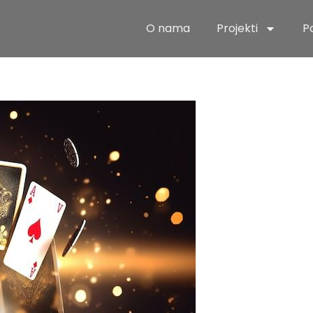
O nama
Projekti
P
ais Hazarda 