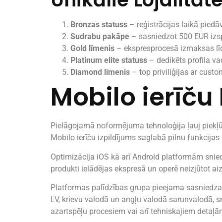
Bronzas statuss
– reģistrācijas laikā piedā
Sudrabu pakāpe
– sasniedzot 500 EUR izs
Gold līmenis
– ekspresprocesā izmaksas līd
Platinum elite statuss
– dedikēts profila va
Diamond līmenis
– top priviliģijas ar cust
Mobilo ierīču
Pielāgojamā noformējuma tehnoloģija ļauj piekļū
Mobilo ierīču izpildījums saglabā pilnu funkcija
Optimizācija iOS kā arī Android platformām snie
produkti ielādējas ekspresā un operē neizjūtot ai
Platformas palīdzības grupa pieejama sasniedzama
LV, krievu valodā un angļu valodā sarunvalodā, sn
azartspēļu procesiem vai arī tehniskajiem detaļā