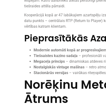
iespējām. Katrs dalībnieks atklās personīgi piemē
tiešraides attēla pārraidi.
Kooperācijā kopā ar 47 labākajiem azartspēļu iz
datu punkts – centrālais RTP (Return to Player) 
vērtības katram klientam.
Pieprasītākās Az
Modernie automāti kopā ar progresīvajie
Tiešsaistes kazino sadaļa
– profesionāli va
Megaceļa princips
– dinamiskas atdeves r
Nostalgiskās vintage mašīnas
– retro atmo
Stacionārās versijas
– vairākas riteņspēles
Norēķinu Met
Ātrums