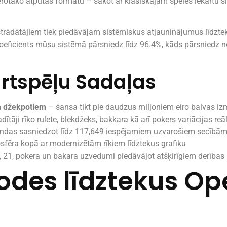
rotāko atpūtas formātu – sākot ar klasiskajām spēles iekārtu sl
strādātājiem tiek piedāvājam sistēmiskus atjauninājumus līdzte
koeficients mūsu sistēmā pārsniedz līdz 96.4%, kāds pārsniedz 
artspēļu Sadaļas
m džekpotiem
– šansa tikt pie daudzus miljoniem eiro balvas iz
dītāji rīko rulete, blekdžeks, bakkara kā arī pokers variācijas reā
indas sasniedzot līdz 117,649 iespējamiem uzvarošiem secībā
sfēra kopā ar modernizētām rīkiem līdztekus grafiku
, 21, pokera un bakara uzvedumi piedāvājot atšķirīgiem derības 
odes līdztekus Op