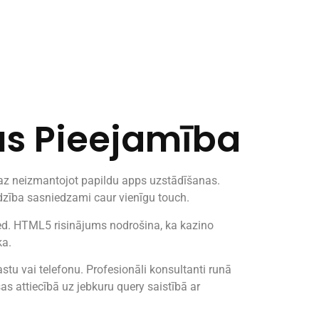
kus Pieejamība
maz neizmantojot papildu apps uzstādīšanas.
īdzība sasniedzami caur vienīgu touch.
eed. HTML5 risinājums nodrošina, ka kazino
ka.
tu vai telefonu. Profesionāli konsultanti runā
s attiecībā uz jebkuru query saistībā ar