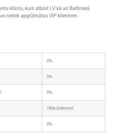
tu klāstu, kurš atbilst LV kā arī Baltinskā
s netiek apgrūtinātas VIP klientiem.
0%
0%
m
0%
Tīkla izdevumi
0%