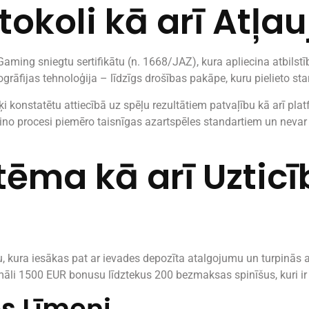
koli kā arī Atļau
ming sniegtu sertifikātu (n. 1668/JAZ), kura apliecina atbilst
ogrāfijas tehnoloģija – līdzīgs drošības pakāpe, kuru pielieto st
rķi konstatētu attiecībā uz spēļu rezultātiem patvaļību kā arī p
 kazino procesi piemēro taisnīgas azartspēles standartiem un neva
stēma kā arī Uztic
 kura iesākas pat ar ievades depozīta atalgojumu un turpinās a
li 1500 EUR bonusu līdztekus 200 bezmaksas spinīšus, kuri ir i
es Līmeņi