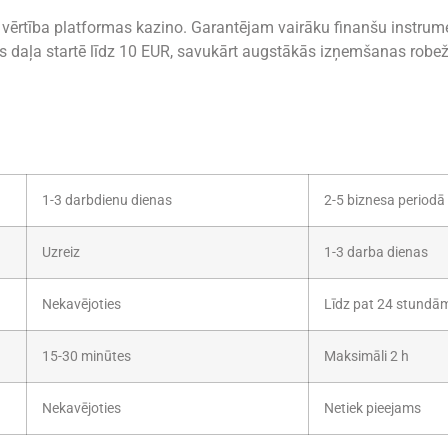
 vērtība platformas kazino. Garantējam vairāku finanšu instrumen
 daļa startē līdz 10 EUR, savukārt augstākās izņemšanas robeža
1-3 darbdienu dienas
2-5 biznesa periodā
Uzreiz
1-3 darba dienas
Nekavējoties
Līdz pat 24 stundā
15-30 minūtes
Maksimāli 2 h
Nekavējoties
Netiek pieejams