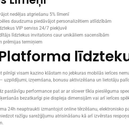
vājot nedēļas atgriešanu 5% līmenī
pēles daudzuma piedāvājot personalizētiem atlīdzībām
ztekus VIP serviss 24/7 piekļuvē
dītājs līdztekus invitations caur unikāliem sacensībām
om prēmijas termiņiem
 Platforma līdzte
t pilnīgi visam kazino klāstam no jebkuras mobilās ierīces ne
s – uzpildījumi, izņemšana, bonusu aktivizēšana un lietotāju pal
dz pastāvīgu performance pat ar ar slower tīkla pieslēguma sp
zķeršanās bezatkarīgi pie displeja dimensijām vai arī ierīces spē
 24h neaptraukti izmantojot online tērzēšanu, elektronisko pas
iedzot ražīgu sarežģījumu atrisināšanu kā arī izvērstas respoņsa
m.