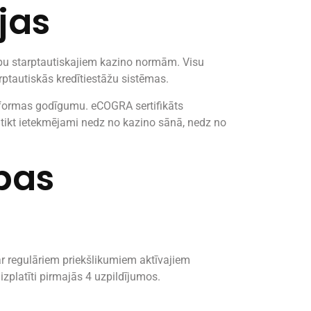
jas
ību starptautiskajiem kazino normām. Visu
arptautiskās kredītiestāžu sistēmas.
latformas godīgumu. eCOGRA sertifikāts
r tikt ietekmējami nedz no kazino sānā, nedz no
ības
r regulāriem priekšlikumiem aktīvajiem
zplatīti pirmajās 4 uzpildījumos.