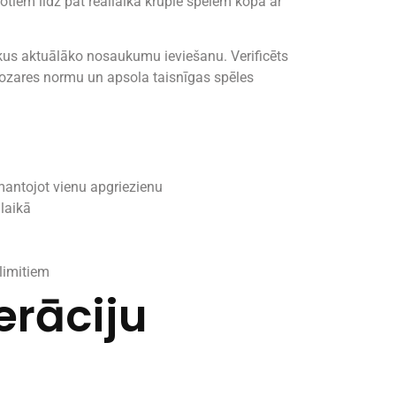
otiem līdz pat reāllaika krupiē spēlēm kopā ar
kus aktuālāko nosaukumu ieviešanu. Verificēts
nozares normu un apsola taisnīgas spēles
mantojot vienu apgriezienu
llaikā
m
limitiem
erāciju