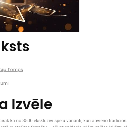
ksts
ciju Temps
kumi
 Izvēle
airāk kā no 3500 ekskluzīvi spēļu varianti, kuri apvieno tradicio