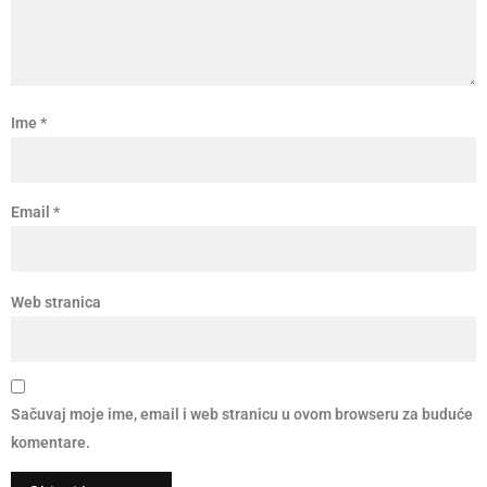
Ime
*
Email
*
Web stranica
Sačuvaj moje ime, email i web stranicu u ovom browseru za buduće
komentare.