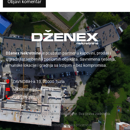
Dženex Nekretnine
je pouzdan partner u kupovini, prodaji i
izgradnji stambenih i poslovnih objekata. Savremena rješenja,
vrhunske lokacije i gradnja sa vizijom – bez kompromisa.
ZAVNOBiH-a 13, 75000 Tuzla
nekretnine@dzenex.ba
035 286 222
Copyright © 2025 Dženex Nekretnine. Sva prava zadržana.
Uslovi korištenja
Politika privatnosti