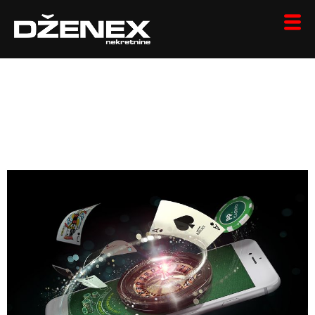
LegionBet Casino: Uw
Definitieve Gids
omtrent Online Gokken