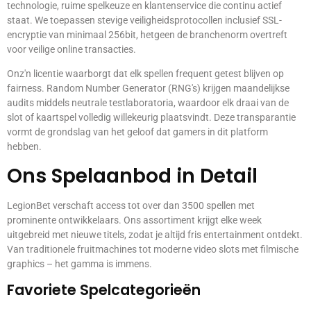
technologie, ruime spelkeuze en klantenservice die continu actief
staat. We toepassen stevige veiligheidsprotocollen inclusief SSL-
encryptie van minimaal 256bit, hetgeen de branchenorm overtreft
voor veilige online transacties.
Onz'n licentie waarborgt dat elk spellen frequent getest blijven op
fairness. Random Number Generator (RNG's) krijgen maandelijkse
audits middels neutrale testlaboratoria, waardoor elk draai van de
slot of kaartspel volledig willekeurig plaatsvindt. Deze transparantie
vormt de grondslag van het geloof dat gamers in dit platform
hebben.
Ons Spelaanbod in Detail
LegionBet verschaft access tot over dan 3500 spellen met
prominente ontwikkelaars. Ons assortiment krijgt elke week
uitgebreid met nieuwe titels, zodat je altijd fris entertainment ontdekt.
Van traditionele fruitmachines tot moderne video slots met filmische
graphics – het gamma is immens.
Favoriete Spelcategorieën