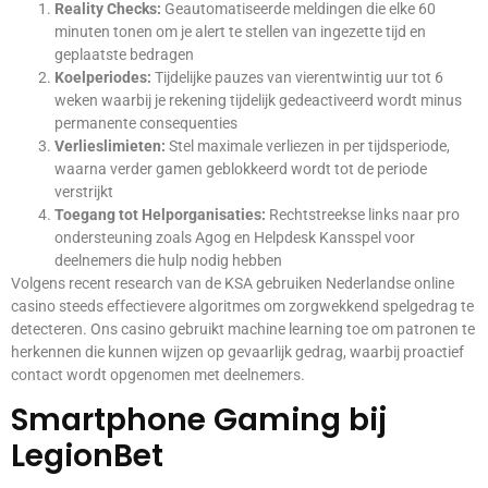
Reality Checks:
Geautomatiseerde meldingen die elke 60
minuten tonen om je alert te stellen van ingezette tijd en
geplaatste bedragen
Koelperiodes:
Tijdelijke pauzes van vierentwintig uur tot 6
weken waarbij je rekening tijdelijk gedeactiveerd wordt minus
permanente consequenties
Verlieslimieten:
Stel maximale verliezen in per tijdsperiode,
waarna verder gamen geblokkeerd wordt tot de periode
verstrijkt
Toegang tot Helporganisaties:
Rechtstreekse links naar pro
ondersteuning zoals Agog en Helpdesk Kansspel voor
deelnemers die hulp nodig hebben
Volgens recent research van de KSA gebruiken Nederlandse online
casino steeds effectievere algoritmes om zorgwekkend spelgedrag te
detecteren. Ons casino gebruikt machine learning toe om patronen te
herkennen die kunnen wijzen op gevaarlijk gedrag, waarbij proactief
contact wordt opgenomen met deelnemers.
Smartphone Gaming bij
LegionBet