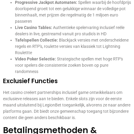
Progressive Jackpot Automaten:
Spellen waarbij de hoofdprijs
doorlopend groeit tot een gelukkige winnaar de volledige pot
binnenhaalt, met prijzen die regelmatig de 1 miljoen euro
passeren
Live Casino Tables:
Authentieke spelervaring inclusief reële
dealers in live, gestreamd vanuit pro studio's in HD
Tafelspellen Collectie:
Blackjack versies met onderscheidene
regels en RTP's, roulette versies van klassiek tot Lightning
Roulettte
Video Poker Selectie:
Strategische spellen met hoge RTP's
voor spelers die consistentie zoeken boven op pure
randomness
Exclusief Functies
Het casino creëert partnerships inclusief game ontwikkelaars om
exclusieve releases aan te bieden. Enkele slots zijn voor de eerste
maand uitsluitend bij LegionBet toegankelijk, alvorens ze naar andere
platforms gaan. Dit biedt onze gemeenschap toegang tot bijzondere
content die geen anders beschikbaar is.
Betalingsmethoden &