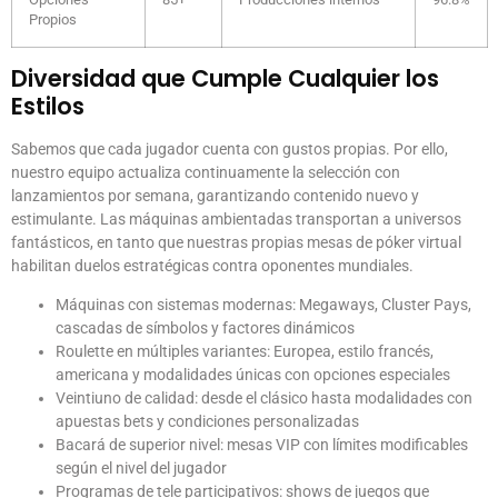
Propios
Diversidad que Cumple Cualquier los
Estilos
Sabemos que cada jugador cuenta con gustos propias. Por ello,
nuestro equipo actualiza continuamente la selección con
lanzamientos por semana, garantizando contenido nuevo y
estimulante. Las máquinas ambientadas transportan a universos
fantásticos, en tanto que nuestras propias mesas de póker virtual
habilitan duelos estratégicas contra oponentes mundiales.
Máquinas con sistemas modernas: Megaways, Cluster Pays,
cascadas de símbolos y factores dinámicos
Roulette en múltiples variantes: Europea, estilo francés,
americana y modalidades únicas con opciones especiales
Veintiuno de calidad: desde el clásico hasta modalidades con
apuestas bets y condiciones personalizadas
Bacará de superior nivel: mesas VIP con límites modificables
según el nivel del jugador
Programas de tele participativos: shows de juegos que