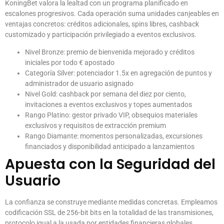
KoningBet valora la lealtad con un programa planificado en
escalones progresivos. Cada operación suma unidades canjeables en
ventajas concretos: créditos adicionales, spins libres, cashback
customizado y participación privilegiado a eventos exclusivos.
Nivel Bronze: premio de bienvenida mejorado y créditos
iniciales por todo € apostado
Categoría Silver: potenciador 1.5x en agregación de puntos y
administrador de usuario asignado
Nivel Gold: cashback por semana del diez por ciento,
invitaciones a eventos exclusivos y topes aumentados
Rango Platino: gestor privado VIP, obsequios materiales
exclusivos y requisitos de extracción premium
Rango Diamante: momentos personalizadas, excursiones
financiados y disponibilidad anticipado a lanzamientos
Apuesta con la Seguridad del
Usuario
La confianza se construye mediante medidas concretas. Empleamos
codificación SSL de 256-bit bits en la totalidad de las transmisiones,
protocolo igual a la usada por entidades financieras globales.