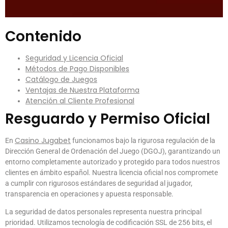
Contenido
Seguridad y Licencia Oficial
Métodos de Pago Disponibles
Catálogo de Juegos
Ventajas de Nuestra Plataforma
Atención al Cliente Profesional
Resguardo y Permiso Oficial
Casino Jugabet
En
funcionamos bajo la rigurosa regulación de la
Dirección General de Ordenación del Juego (DGOJ), garantizando un
entorno completamente autorizado y protegido para todos nuestros
clientes en ámbito español. Nuestra licencia oficial nos compromete
a cumplir con rigurosos estándares de seguridad al jugador,
transparencia en operaciones y apuesta responsable.
La seguridad de datos personales representa nuestra principal
prioridad. Utilizamos tecnología de codificación SSL de 256 bits, el