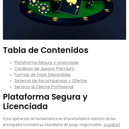
Tabla de Contenidos
Plataforma Segura y Licenciada
Catálogo de Juegos Premium
Formas de Pago Disponibles
Sistema de Recompensas y Ofertas
Servicio al Cliente Profesional
Plataforma Segura y
Licenciada
Esta operación se fundamenta en el acatamiento estricto de las
Jugabet
principales normativas mundiales de juego responsable.