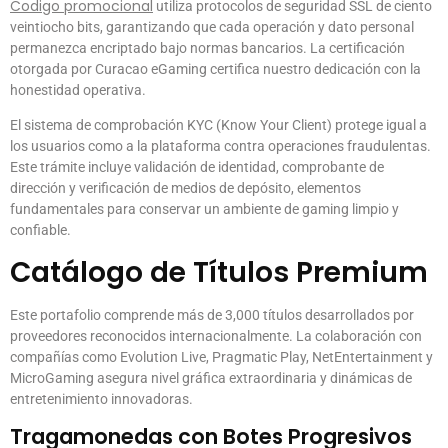
Codigo promocional
utiliza protocolos de seguridad SSL de ciento
veintiocho bits, garantizando que cada operación y dato personal
permanezca encriptado bajo normas bancarios. La certificación
otorgada por Curacao eGaming certifica nuestro dedicación con la
honestidad operativa.
El sistema de comprobación KYC (Know Your Client) protege igual a
los usuarios como a la plataforma contra operaciones fraudulentas.
Este trámite incluye validación de identidad, comprobante de
dirección y verificación de medios de depósito, elementos
fundamentales para conservar un ambiente de gaming limpio y
confiable.
Catálogo de Títulos Premium
Este portafolio comprende más de 3,000 títulos desarrollados por
proveedores reconocidos internacionalmente. La colaboración con
compañías como Evolution Live, Pragmatic Play, NetEntertainment y
MicroGaming asegura nivel gráfica extraordinaria y dinámicas de
entretenimiento innovadoras.
Tragamonedas con Botes Progresivos