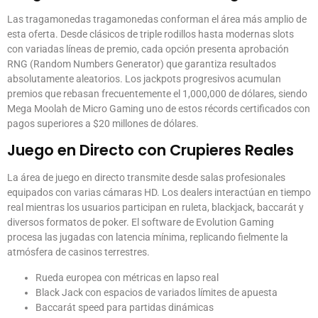
Las tragamonedas tragamonedas conforman el área más amplio de
esta oferta. Desde clásicos de triple rodillos hasta modernas slots
con variadas líneas de premio, cada opción presenta aprobación
RNG (Random Numbers Generator) que garantiza resultados
absolutamente aleatorios. Los jackpots progresivos acumulan
premios que rebasan frecuentemente el 1,000,000 de dólares, siendo
Mega Moolah de Micro Gaming uno de estos récords certificados con
pagos superiores a $20 millones de dólares.
Juego en Directo con Crupieres Reales
La área de juego en directo transmite desde salas profesionales
equipados con varias cámaras HD. Los dealers interactúan en tiempo
real mientras los usuarios participan en ruleta, blackjack, baccarát y
diversos formatos de poker. El software de Evolution Gaming
procesa las jugadas con latencia mínima, replicando fielmente la
atmósfera de casinos terrestres.
Rueda europea con métricas en lapso real
Black Jack con espacios de variados límites de apuesta
Baccarát speed para partidas dinámicas