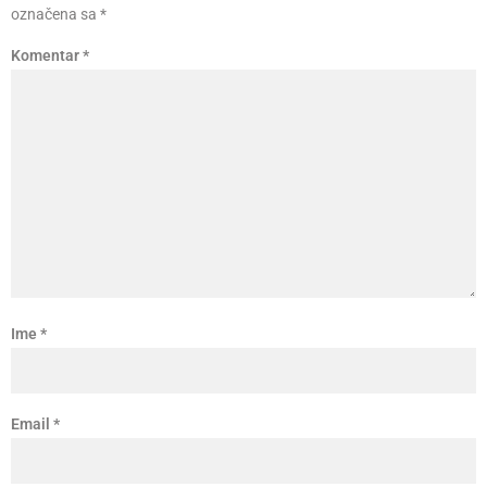
označena sa
*
Komentar
*
Ime
*
Email
*