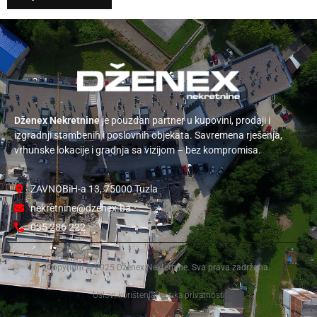
Dženex Nekretnine
je pouzdan partner u kupovini, prodaji i
izgradnji stambenih i poslovnih objekata. Savremena rješenja,
vrhunske lokacije i gradnja sa vizijom – bez kompromisa.
ZAVNOBiH-a 13, 75000 Tuzla
nekretnine@dzenex.ba
035 286 222
Copyright © 2025 Dženex Nekretnine. Sva prava zadržana.
Uslovi korištenja
Politika privatnosti