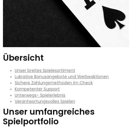
Übersicht
Unser breites Spielesortiment
Lukrative Bonusangebote und Werbeaktionen
Sichere Zahlungsmethoden im Check
Kompetenter Support
Unterwegs- Spielerlebnis
Verantwortungsvolles Spielen
Unser umfangreiches
Spielportfolio