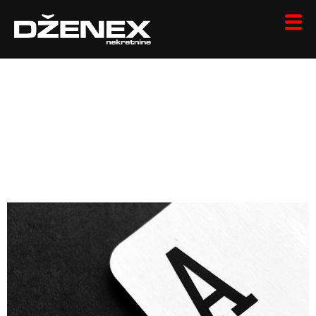
Jackpotpiraten Casino
– Dein seefahrerisches
Erlebnis in der Welt der
Online-Glücksspiele