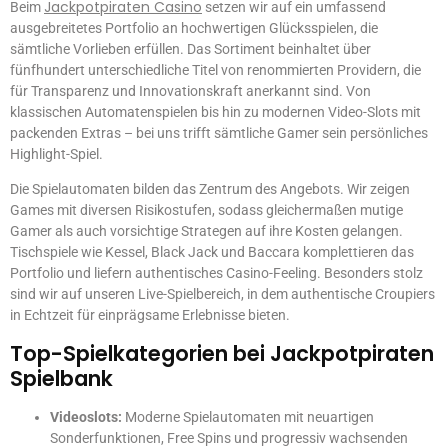
Jackpotpiraten Casino
Beim
setzen wir auf ein umfassend
ausgebreitetes Portfolio an hochwertigen Glücksspielen, die
sämtliche Vorlieben erfüllen. Das Sortiment beinhaltet über
fünfhundert unterschiedliche Titel von renommierten Providern, die
für Transparenz und Innovationskraft anerkannt sind. Von
klassischen Automatenspielen bis hin zu modernen Video-Slots mit
packenden Extras – bei uns trifft sämtliche Gamer sein persönliches
Highlight-Spiel.
Die Spielautomaten bilden das Zentrum des Angebots. Wir zeigen
Games mit diversen Risikostufen, sodass gleichermaßen mutige
Gamer als auch vorsichtige Strategen auf ihre Kosten gelangen.
Tischspiele wie Kessel, Black Jack und Baccara komplettieren das
Portfolio und liefern authentisches Casino-Feeling. Besonders stolz
sind wir auf unseren Live-Spielbereich, in dem authentische Croupiers
in Echtzeit für einprägsame Erlebnisse bieten.
Top-Spielkategorien bei Jackpotpiraten
Spielbank
Videoslots:
Moderne Spielautomaten mit neuartigen
Sonderfunktionen, Free Spins und progressiv wachsenden