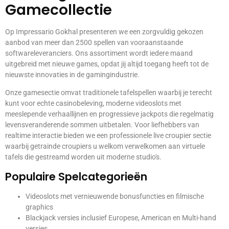
Gamecollectie
Op Impressario Gokhal presenteren we een zorgvuldig gekozen
aanbod van meer dan 2500 spellen van vooraanstaande
softwareleveranciers. Ons assortiment wordt iedere maand
uitgebreid met nieuwe games, opdat jij altijd toegang heeft tot de
nieuwste innovaties in de gamingindustrie.
Onze gamesectie omvat traditionele tafelspellen waarbij je terecht
kunt voor echte casinobeleving, moderne videoslots met
meeslepende verhaallijnen en progressieve jackpots die regelmatig
levensveranderende sommen uitbetalen. Voor liefhebbers van
realtime interactie bieden we een professionele live croupier sectie
waarbij getrainde croupiers u welkom verwelkomen aan virtuele
tafels die gestreamd worden uit moderne studio's.
Populaire Spelcategorieën
Videoslots met vernieuwende bonusfuncties en filmische
graphics
Blackjack versies inclusief Europese, American en Multi-hand
versies