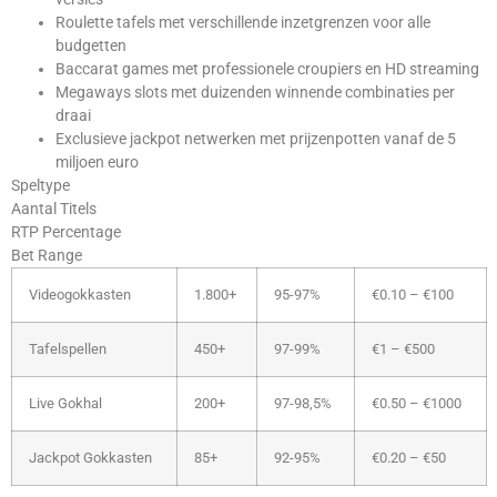
Roulette tafels met verschillende inzetgrenzen voor alle
budgetten
Baccarat games met professionele croupiers en HD streaming
Megaways slots met duizenden winnende combinaties per
draai
Exclusieve jackpot netwerken met prijzenpotten vanaf de 5
miljoen euro
Speltype
Aantal Titels
RTP Percentage
Bet Range
Videogokkasten
1.800+
95-97%
€0.10 – €100
Tafelspellen
450+
97-99%
€1 – €500
Live Gokhal
200+
97-98,5%
€0.50 – €1000
Jackpot Gokkasten
85+
92-95%
€0.20 – €50