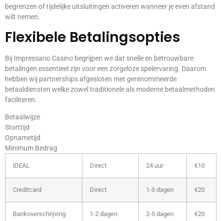
begrenzen of tijdelijke uitsluitingen activeren wanneer je even afstand
wilt nemen.
Flexibele Betalingsopties
Bij Impressario Casino begrijpen we dat snelle en betrouwbare
betalingen essentieel zijn voor een zorgeloze spelervaring. Daarom
hebben wij partnerships afgesloten met gerenommeerde
betaaldiensten welke zowel traditionele als moderne betaalmethoden
faciliteren.
Betaalwijze
Storttijd
Opnametijd
Minimum Bedrag
iDEAL
Direct
24 uur
€10
Creditcard
Direct
1-3 dagen
€20
Bankoverschrijving
1-2 dagen
2-5 dagen
€20