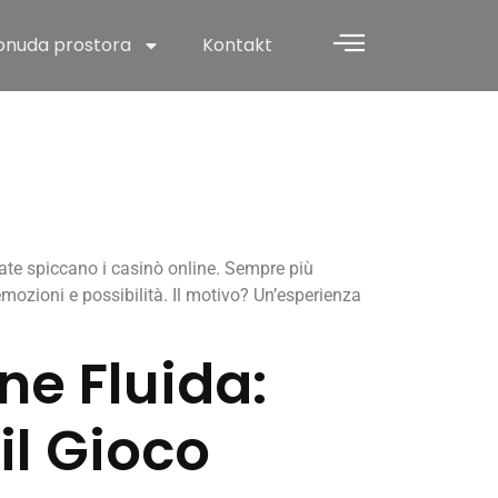
onuda prostora
Kontakt
di Click
mate spiccano i casinò online. Sempre più
mozioni e possibilità. Il motivo? Un’esperienza
ne Fluida:
il Gioco