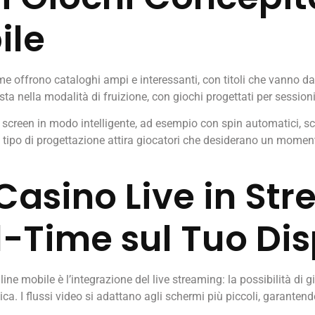
ile
me offrono cataloghi ampi e interessanti, con titoli che vanno dall
ta nella modalità di fruizione, con giochi progettati per sessioni
 screen in modo intelligente, ad esempio con spin automatici, s
o tipo di progettazione attira giocatori che desiderano un mome
Casino Live in St
-Time sul Tuo Dis
ne mobile è l’integrazione del live streaming: la possibilità di g
a. I flussi video si adattano agli schermi più piccoli, garantend