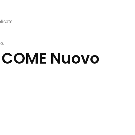
licate.
no.
le COME Nuovo