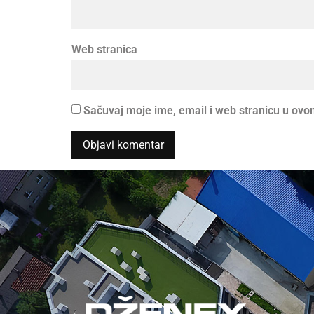
Web stranica
Sačuvaj moje ime, email i web stranicu u o