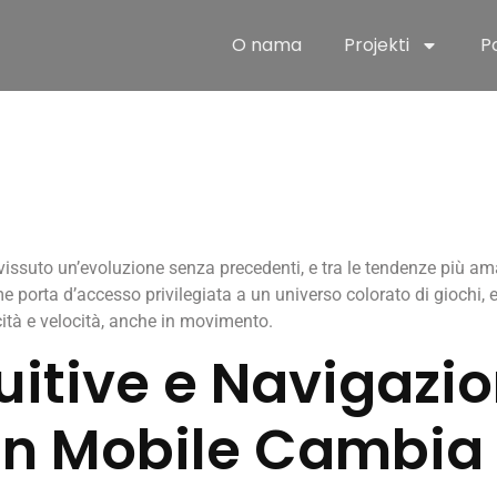
O nama
Projekti
P
 Smartphone:
to a Portata 
a vissuto un’evoluzione senza precedenti, e tra le tendenze più a
porta d’accesso privilegiata a un universo colorato di giochi, e
icità e velocità, anche in movimento.
uitive e Navigazio
n Mobile Cambia 