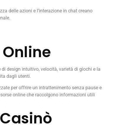
zza delle azioni e l’interazione in chat creano
nale.
 Online
i design intuitivo, velocità, varietà di giochi e la
ta dagli utenti.
zzate per offrire un intrattenimento senza pause e
 risorse online che raccolgono informazioni utili
 Casinò