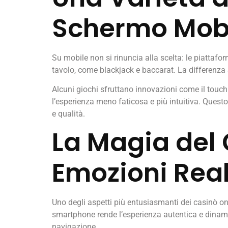
Schermo Mob
Su mobile non si rinuncia alla scelta: le piattafor
tavolo, come blackjack e baccarat. La differenza s
Alcuni giochi sfruttano innovazioni come il touch
l’esperienza meno faticosa e più intuitiva. Quest
e qualità.
La Magia del 
Emozioni Real
Uno degli aspetti più entusiasmanti dei casinò onli
smartphone rende l’esperienza autentica e dinamic
navigazione.