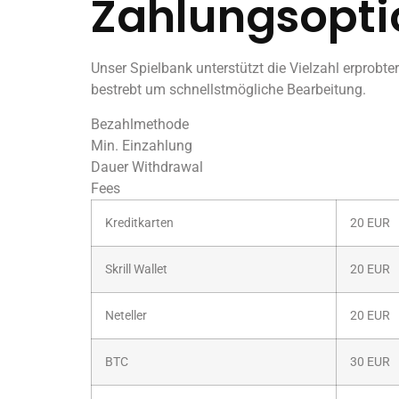
Zahlungsopti
Unser Spielbank unterstützt die Vielzahl erprob
bestrebt um schnellstmögliche Bearbeitung.
Bezahlmethode
Min. Einzahlung
Dauer Withdrawal
Fees
Kreditkarten
20 EUR
Skrill Wallet
20 EUR
Neteller
20 EUR
BTC
30 EUR