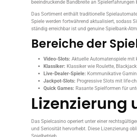
beeindruckende Bandbreite an Spielerfahrungen b
Das Sortiment enthält traditionelle Spielautomat
Spiele werden fortwährend aktualisiert, sodass Si
ständig erreichbar ist und genuine Spielbank-At
Bereiche der Spi
Video-Slots:
Aktuelle Automatenspiele mit 
Klassiker:
Klassiker wie Roulette, Blackjac
Live-Dealer-Spiele:
Kommunikative Gaming-
Jackpot-Slots:
Progressive Slots mit life-
Quick Games:
Rasante Spielformen für unt
Lizenzierung
Das Spielcasino operiert unter einer rechtsgült
und Seriosität hervorhebt. Diese Lizenzierung obl
Spielbetrieb.