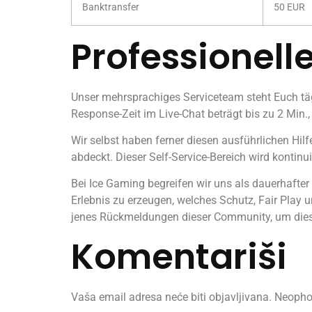
Banktransfer
50 EUR
Professionell
Unser mehrsprachiges Serviceteam steht Euch tägl
Response-Zeit im Live-Chat beträgt bis zu 2 Min
Wir selbst haben ferner diesen ausführlichen Hil
abdeckt. Dieser Self-Service-Bereich wird kontin
Bei Ice Gaming begreifen wir uns als dauerhafter A
Erlebnis zu erzeugen, welches Schutz, Fair Play 
jenes Rückmeldungen dieser Community, um dieses
Komentariši
Vaša email adresa neće biti objavljivana.
Neopho