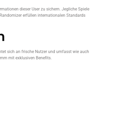
mationen dieser User zu sichern. Jegliche Spiele
Randomizer erfüllen internationalen Standards
m
tet sich an frische Nutzer und umfasst wie auch
m mit exklusiven Benefits.