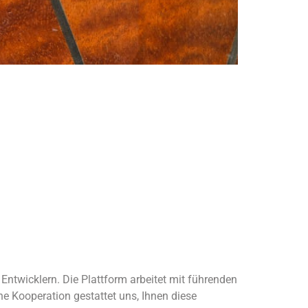
n Entwicklern. Die Plattform arbeitet mit führenden
e Kooperation gestattet uns, Ihnen diese