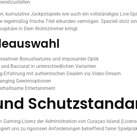
ereitzustellen.
en, kumulative Jackpotspiele wie auch ein vollständiges Live-Spi
e regelmäßig frische Titel erkunden vermögen. Speziell stolz sin
mosphäre in Dein Wohnzimmer bringt.
eleauswahl
kreativen Bonusfeatures und imposanter Optik
k und Baccarat in unterschiedlichen Varianten
Erfahrung mit authentischen Dealern via Video-Stream
changing Gewinnoptionen
erhaltsame Entertainment
 und Schutzstanda
igen Gaming-Lizenz der Administration von Curaçao Island (Lice
igiert uns zu rigorosen Anforderungen betreffend fairer Spielpra