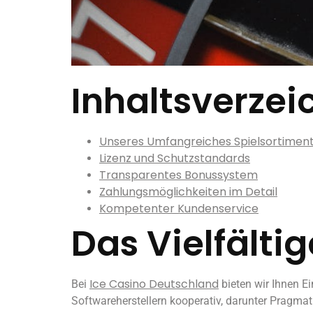
Inhaltsverzei
Unseres Umfangreiches Spielsortimen
Lizenz und Schutzstandards
Transparentes Bonussystem
Zahlungsmöglichkeiten im Detail
Kompetenter Kundenservice
Das Vielfälti
Ice Casino Deutschland
Bei
bieten wir Ihnen Ei
Softwareherstellern kooperativ, darunter Pragmat