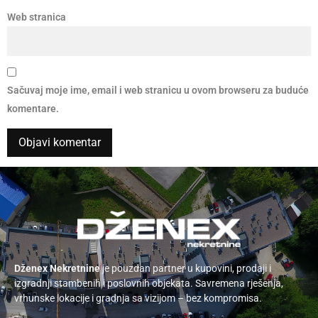
Web stranica
Sačuvaj moje ime, email i web stranicu u ovom browseru za buduće
komentare.
Dženex Nekretnine
je pouzdan partner u kupovini, prodaji i
izgradnji stambenih i poslovnih objekata. Savremena rješenja,
vrhunske lokacije i gradnja sa vizijom – bez kompromisa.