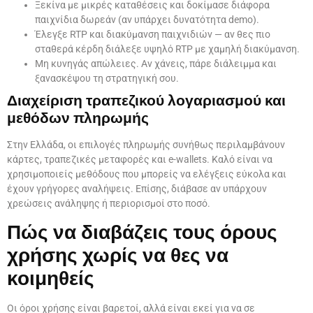
Ξεκίνα με μικρές καταθέσεις και δοκίμασε διάφορα
παιχνίδια δωρεάν (αν υπάρχει δυνατότητα demo).
Έλεγξε RTP και διακύμανση παιχνιδιών — αν θες πιο
σταθερά κέρδη διάλεξε υψηλό RTP με χαμηλή διακύμανση.
Μη κυνηγάς απώλειες. Αν χάνεις, πάρε διάλειμμα και
ξανασκέψου τη στρατηγική σου.
Διαχείριση τραπεζικού λογαριασμού και
μεθόδων πληρωμής
Στην Ελλάδα, οι επιλογές πληρωμής συνήθως περιλαμβάνουν
κάρτες, τραπεζικές μεταφορές και e-wallets. Καλό είναι να
χρησιμοποιείς μεθόδους που μπορείς να ελέγξεις εύκολα και
έχουν γρήγορες αναλήψεις. Επίσης, διάβασε αν υπάρχουν
χρεώσεις ανάληψης ή περιορισμοί στο ποσό.
Πώς να διαβάζεις τους όρους
χρήσης χωρίς να θες να
κοιμηθείς
Οι όροι χρήσης είναι βαρετοί, αλλά είναι εκεί για να σε