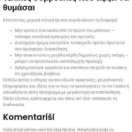
θυμάσαι
Κλείνοντας, μερικά τελικά tip που συχνά κάνουν τη διαφορά:
Μην κρίνεις ένα casino από το πρώτο του μπόνους —
τσέκαρε συνολικά εμπειρίες και κριτικές.
Διατήρησε ήρεμη νοοτροπία: το παιχνίδι πρέπει πρώτα να
σου προσφέρει διασκέδαση.
Μην ανακοινώνεις μεγάλα κέρδη δημοσίως χωρίς σκέψη —
μπορεί να προσελκύσει ανεπιθύμητη προσοχή.
Χρησιμοποίησε εργαλεία για υπεύθυνο παιχνίδι αν νιώθεις
ότι χρειάζεσαι βοήθεια.
Ελπίζω αυτός ο οδηγός να σου έδωσε πρακτικές, χειροπιαστές
πληροφορίες και ιδέες για το πώς να προσεγγίσεις το Ice Casino ή
οποιαδήποτε άλλη πλατφόρμα με μεγαλύτερη αυτοπεποίθηση.
Παίξε έξυπνα, κράτα αρχεία, και πάνω απ’ όλα—απόλαυσε τη
διαδικασία.
Komentariši
Vaša email adresa neće biti objavljivana.
Neophodna polja su