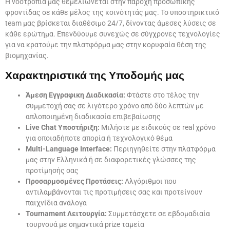
Η νοοτροπία μας θεμελιώνεται στην παροχή προσωπικής
φροντίδας σε κάθε μέλος της κοινότητάς μας. Το υποστηρικτικό
team μας βρίσκεται διαθέσιμο 24/7, δίνοντας άμεσες λύσεις σε
κάθε ερώτημα. Επενδύουμε συνεχώς σε σύγχρονες τεχνολογίες
για να κρατούμε την πλατφόρμα μας στην κορυφαία θέση της
βιομηχανίας.
Χαρακτηριστικά της Υποδομής μας
Άμεση Εγγραφικη Διαδικασία:
Φτάστε στο τέλος την
συμμετοχή σας σε λιγότερο χρόνο από δύο λεπτών με
απλοποιημένη διαδικασία επιβεβαίωσης
Live Chat Υποστήριξη:
Μιλήστε με ειδικούς σε real χρόνο
για οποιαδήποτε απορία ή τεχνολογικό θέμα
Multi-Language Interface:
Περιηγηθείτε στην πλατφόρμα
μας στην Ελληνικά ή σε διαφορετικές γλώσσες της
προτίμησής σας
Προσαρμοσμένες Προτάσεις:
Αλγόριθμοι που
αντιλαμβάνονται τις προτιμήσεις σας και προτείνουν
παιχνίδια ανάλογα
Tournament Λειτουργία:
Συμμετάσχετε σε εβδομαδιαία
τουρνουά με σημαντικά prize ταμεία