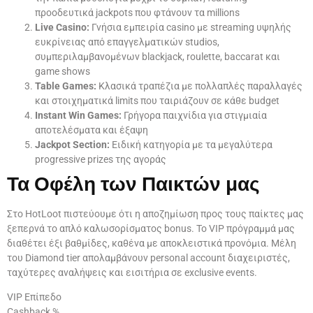
προοδευτικά jackpots που φτάνουν τα millions
Live Casino:
Γνήσια εμπειρία casino με streaming υψηλής
ευκρίνειας από επαγγελματικών studios,
συμπεριλαμβανομένων blackjack, roulette, baccarat και
game shows
Table Games:
Κλασικά τραπέζια με πολλαπλές παραλλαγές
και στοιχηματικά limits που ταιριάζουν σε κάθε budget
Instant Win Games:
Γρήγορα παιχνίδια για στιγμιαία
αποτελέσματα και έξαψη
Jackpot Section:
Ειδική κατηγορία με τα μεγαλύτερα
progressive prizes της αγοράς
Τα Οφέλη των Παικτών μας
Στο HotLoot πιστεύουμε ότι η αποζημίωση προς τους παίκτες μας
ξεπερνά το απλό καλωσορίσματος bonus. Το VIP πρόγραμμά μας
διαθέτει έξι βαθμίδες, καθένα με αποκλειστικά προνόμια. Μέλη
του Diamond tier απολαμβάνουν personal account διαχειριστές,
ταχύτερες αναλήψεις και εισιτήρια σε exclusive events.
VIP Επίπεδο
Cashback %