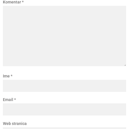
Komentar
*
Ime
*
Email
*
Web stranica