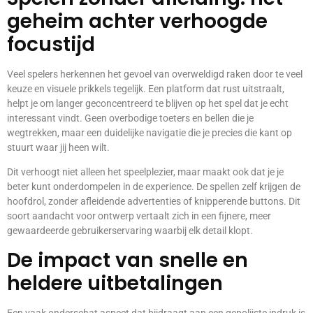
geheim achter verhoogde
focustijd
Veel spelers herkennen het gevoel van overweldigd raken door te veel
keuze en visuele prikkels tegelijk. Een platform dat rust uitstraalt,
helpt je om langer geconcentreerd te blijven op het spel dat je echt
interessant vindt. Geen overbodige toeters en bellen die je
wegtrekken, maar een duidelijke navigatie die je precies die kant op
stuurt waar jij heen wilt.
Dit verhoogt niet alleen het speelplezier, maar maakt ook dat je je
beter kunt onderdompelen in de experience. De spellen zelf krijgen de
hoofdrol, zonder afleidende advertenties of knipperende buttons. Dit
soort aandacht voor ontwerp vertaalt zich in een fijnere, meer
gewaardeerde gebruikerservaring waarbij elk detail klopt.
De impact van snelle en
heldere uitbetalingen
Een vaak onderschat aspect dat bijdraagt aan een gepolijste indruk is