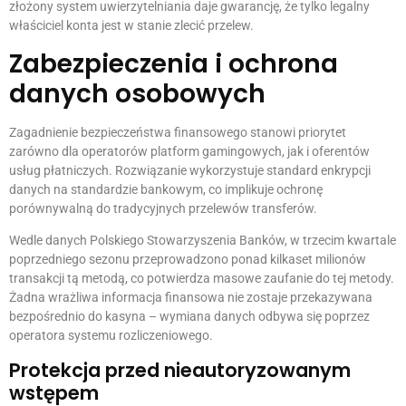
złożony system uwierzytelniania daje gwarancję, że tylko legalny
właściciel konta jest w stanie zlecić przelew.
Zabezpieczenia i ochrona
danych osobowych
Zagadnienie bezpieczeństwa finansowego stanowi priorytet
zarówno dla operatorów platform gamingowych, jak i oferentów
usług płatniczych. Rozwiązanie wykorzystuje standard enkrypcji
danych na standardzie bankowym, co implikuje ochronę
porównywalną do tradycyjnych przelewów transferów.
Wedle danych Polskiego Stowarzyszenia Banków, w trzecim kwartale
poprzedniego sezonu przeprowadzono ponad kilkaset milionów
transakcji tą metodą, co potwierdza masowe zaufanie do tej metody.
Żadna wrażliwa informacja finansowa nie zostaje przekazywana
bezpośrednio do kasyna – wymiana danych odbywa się poprzez
operatora systemu rozliczeniowego.
Protekcja przed nieautoryzowanym
wstępem