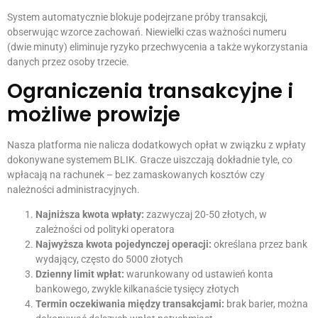
System automatycznie blokuje podejrzane próby transakcji,
obserwując wzorce zachowań. Niewielki czas ważności numeru
(dwie minuty) eliminuje ryzyko przechwycenia a także wykorzystania
danych przez osoby trzecie.
Ograniczenia transakcyjne i
możliwe prowizje
Nasza platforma nie nalicza dodatkowych opłat w związku z wpłaty
dokonywane systemem BLIK. Gracze uiszczają dokładnie tyle, co
wpłacają na rachunek – bez zamaskowanych kosztów czy
należności administracyjnych.
Najniższa kwota wpłaty:
zazwyczaj 20-50 złotych, w
zależności od polityki operatora
Najwyższa kwota pojedynczej operacji:
określana przez bank
wydający, często do 5000 złotych
Dzienny limit wpłat:
warunkowany od ustawień konta
bankowego, zwykle kilkanaście tysięcy złotych
Termin oczekiwania między transakcjami:
brak barier, można