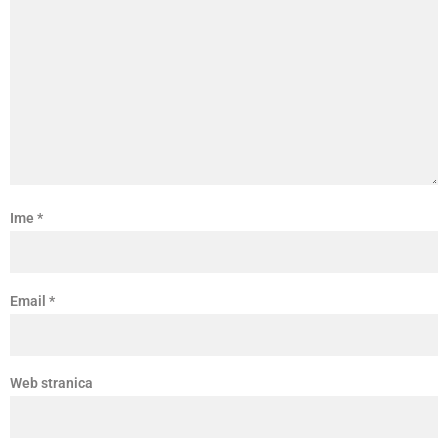
Ime
*
Email
*
Web stranica