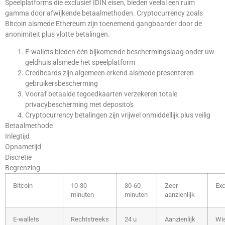
Speelplatforms die exclusief IDIN eisen, bieden veelal een ruim
gamma door afwijkende betaalmethoden. Cryptocurrency zoals
Bitcoin alsmede Ethereum zijn toenemend gangbaarder door de
anonimiteit plus vlotte betalingen.
E-wallets bieden één bijkomende beschermingslaag onder uw
geldhuis alsmede het speelplatform
Creditcards zijn algemeen erkend alsmede presenteren
gebruikersbescherming
Vooraf betaalde tegoedkaarten verzekeren totale
privacybescherming met deposito's
Cryptocurrency betalingen zijn vrijwel onmiddellijk plus veilig
Betaalmethode
Inlegtijd
Opnametijd
Discretie
Begrenzing
Bitcoin
10-30
30-60
Zeer
Exc
minuten
minuten
aanzienlijk
E-wallets
Rechtstreeks
24 u
Aanzienlijk
Wi