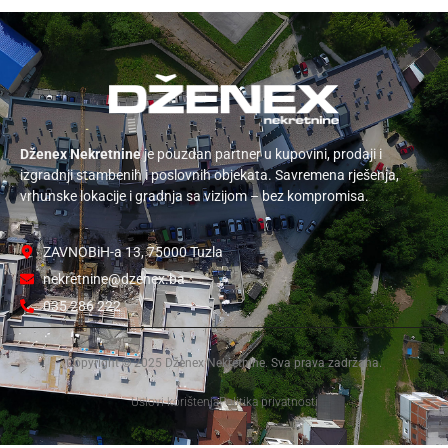
Dženex Nekretnine
je pouzdan partner u kupovini, prodaji i
izgradnji stambenih i poslovnih objekata. Savremena rješenja,
vrhunske lokacije i gradnja sa vizijom – bez kompromisa.
ZAVNOBiH-a 13, 75000 Tuzla
nekretnine@dzenex.ba
035 286 222
Copyright © 2025 Dženex Nekretnine. Sva prava zadržana.
Uslovi korištenja
Politika privatnosti