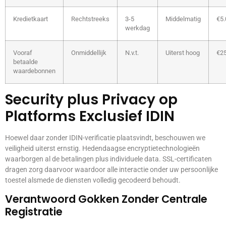
Kredietkaart
Rechtstreeks
3-5
Middelmatig
€5.
werkdag
Vooraf
Onmiddellijk
N.v.t.
Uiterst hoog
€2
betaalde
waardebonnen
Security plus Privacy op
Platforms Exclusief IDIN
Hoewel daar zonder IDIN-verificatie plaatsvindt, beschouwen we
veiligheid uiterst ernstig. Hedendaagse encryptietechnologieën
waarborgen al de betalingen plus individuele data. SSL-certificaten
dragen zorg daarvoor waardoor alle interactie onder uw persoonlijke
toestel alsmede de diensten volledig gecodeerd behoudt.
Verantwoord Gokken Zonder Centrale
Registratie