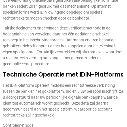
Overeenkomstig officiële data gebruiken alle belangrijke Hollandse
banken sedert 2014 gebruik met dat mechanisme. Op internet
speelplatforms werd IDIN dwingend opgelegd om spelers
rechtstreeks te mogen checken door de bankdata.
Talrijke deelnemers ondervinden deze verificatiemethode in de
hoedanigheid van vervelend daar het één additionele schakel
toevoegt in het inschrijvingsproces. Daarnaast ervaren bepaalde
gebruikers zichzelf onprettig met het koppelen door de rekening bij
eigen speelgedrag. Fortuinlijk verstrekken wij alternatieven waardoor
u rechtstreeks vermag aanvangen met gamen zonder die
gecompliceerde procedure.
Technische Operatie met IDIN-Platforms
Het IDIN-platform opereert middels één rechtstreekse verbinding
tussen de bank en het gokplatform. Indien u uw persoon inschrijft, zal
u doorgestuurd naar uw persoonlijke digitale bankpagina waar de
identiteit automatisch wordt gecheckt. Deze data zal daarna
gecommuniceerd aan het speelplatform, waardoor de account
rechtstreeks zal ingeschakeld.
Controlemethode