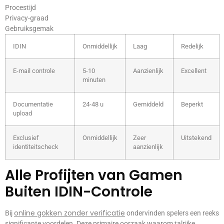
Procestijd
Privacy-graad
Gebruiksgemak
IDIN
Onmiddellijk
Laag
Redelijk
E-mail controle
5-10
Aanzienlijk
Excellent
minuten
Documentatie
24-48 u
Gemiddeld
Beperkt
upload
Exclusief
Onmiddellijk
Zeer
Uitstekend
identiteitscheck
aanzienlijk
Alle Profijten van Gamen
Buiten IDIN-Controle
online gokken zonder verificatie
Bij
ondervinden spelers een reeks
significante voordelen. Deze primaire oorzaak waarom talrijke