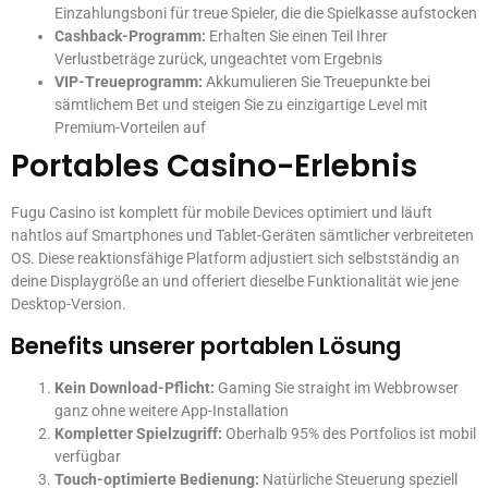
Einzahlungsboni für treue Spieler, die die Spielkasse aufstocken
Cashback-Programm:
Erhalten Sie einen Teil Ihrer
Verlustbeträge zurück, ungeachtet vom Ergebnis
VIP-Treueprogramm:
Akkumulieren Sie Treuepunkte bei
sämtlichem Bet und steigen Sie zu einzigartige Level mit
Premium-Vorteilen auf
Portables Casino-Erlebnis
Fugu Casino ist komplett für mobile Devices optimiert und läuft
nahtlos auf Smartphones und Tablet-Geräten sämtlicher verbreiteten
OS. Diese reaktionsfähige Platform adjustiert sich selbstständig an
deine Displaygröße an und offeriert dieselbe Funktionalität wie jene
Desktop-Version.
Benefits unserer portablen Lösung
Kein Download-Pflicht:
Gaming Sie straight im Webbrowser
ganz ohne weitere App-Installation
Kompletter Spielzugriff:
Oberhalb 95% des Portfolios ist mobil
verfügbar
Touch-optimierte Bedienung:
Natürliche Steuerung speziell