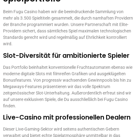
Beim Fugu Casino haben wir die beeindruckende Sammlung von
mehr als 3.500 Spieltiteln gesammelt, die durch namhaften Providern
der Branche programmiert wurden. Unsere Partnerschaft mit Elite-
Providern sichert, dass sämtliches Spiel maximalen technologischen
Standards gerecht wird und regelmäßig auf Ehrlichkeit kontrolliert
wird.
Slot-Diversität für ambitionierte Spieler
Das Portfolio beinhaltet konventionelle Fruchtautomaten ebenso wie
moderne digitale Slots mit filmreifen Grafiken und ausgeklügelten
Bonusfeatures. Von progressiv wachsenden Gewinnpools bis hin zu
Megaways-Features präsentieren wir das volle Spektrum
zeitgenössischer Slot-Unterhaltung. Außerordentlich erfreut sind wir
auf unsere exklusiven Spiele, die Du ausschließlich bei Fugu Casino
finden.
Live-Casino mit professionellen Dealern
Dieser Live-Gaming-Sektor wird seitens authentischen Gebern
verwaltet und bietet echte Spielatmosphäre unmittelbar in das