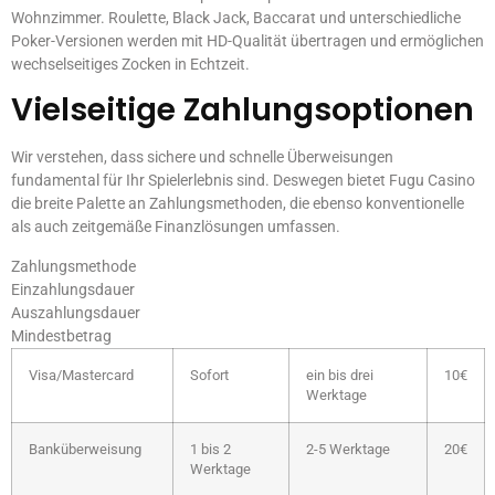
Wohnzimmer. Roulette, Black Jack, Baccarat und unterschiedliche
Poker-Versionen werden mit HD-Qualität übertragen und ermöglichen
wechselseitiges Zocken in Echtzeit.
Vielseitige Zahlungsoptionen
Wir verstehen, dass sichere und schnelle Überweisungen
fundamental für Ihr Spielerlebnis sind. Deswegen bietet Fugu Casino
die breite Palette an Zahlungsmethoden, die ebenso konventionelle
als auch zeitgemäße Finanzlösungen umfassen.
Zahlungsmethode
Einzahlungsdauer
Auszahlungsdauer
Mindestbetrag
Visa/Mastercard
Sofort
ein bis drei
10€
Werktage
Banküberweisung
1 bis 2
2-5 Werktage
20€
Werktage