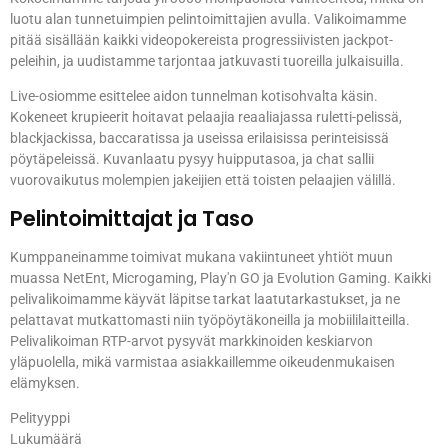
luotu alan tunnetuimpien pelintoimittajien avulla. Valikoimamme
pitää sisällään kaikki videopokereista progressiivisten jackpot-
peleihin, ja uudistamme tarjontaa jatkuvasti tuoreilla julkaisuilla.
Live-osiomme esittelee aidon tunnelman kotisohvalta käsin.
Kokeneet krupieerit hoitavat pelaajia reaaliajassa ruletti-pelissä,
blackjackissa, baccaratissa ja useissa erilaisissa perinteisissä
pöytäpeleissä. Kuvanlaatu pysyy huipputasoa, ja chat sallii
vuorovaikutus molempien jakeijien että toisten pelaajien välillä.
Pelintoimittajat ja Taso
Kumppaneinamme toimivat mukana vakiintuneet yhtiöt muun
muassa NetEnt, Microgaming, Play'n GO ja Evolution Gaming. Kaikki
pelivalikoimamme käyvät läpitse tarkat laatutarkastukset, ja ne
pelattavat mutkattomasti niin työpöytäkoneilla ja mobiililaitteilla.
Pelivalikoiman RTP-arvot pysyvät markkinoiden keskiarvon
yläpuolella, mikä varmistaa asiakkaillemme oikeudenmukaisen
elämyksen.
Pelityyppi
Lukumäärä