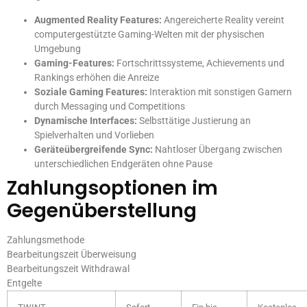
Augmented Reality Features:
Angereicherte Reality vereint
computergestützte Gaming-Welten mit der physischen
Umgebung
Gaming-Features:
Fortschrittssysteme, Achievements und
Rankings erhöhen die Anreize
Soziale Gaming Features:
Interaktion mit sonstigen Gamern
durch Messaging und Competitions
Dynamische Interfaces:
Selbsttätige Justierung an
Spielverhalten und Vorlieben
Geräteübergreifende Sync:
Nahtloser Übergang zwischen
unterschiedlichen Endgeräten ohne Pause
Zahlungsoptionen im
Gegenüberstellung
Zahlungsmethode
Bearbeitungszeit Überweisung
Bearbeitungszeit Withdrawal
Entgelte