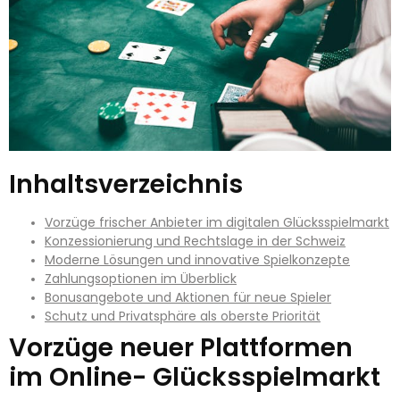
Inhaltsverzeichnis
Vorzüge frischer Anbieter im digitalen Glücksspielmarkt
Konzessionierung und Rechtslage in der Schweiz
Moderne Lösungen und innovative Spielkonzepte
Zahlungsoptionen im Überblick
Bonusangebote und Aktionen für neue Spieler
Schutz und Privatsphäre als oberste Priorität
Vorzüge neuer Plattformen
im Online- Glücksspielmarkt