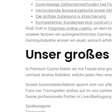
Zuverlässige Zahlungsmethoden bei F
Verlockende Bonusangebote sowie Ak
Die gültige Zulassung & Absicherung
Kompetenter Kundenservice rund um d
Flagman online casino
Grüß Gott in
, an dem e
unseren Nutzern ein außergewöhnliches Gaming-Er
Gaming-Industrie wissen wir exakt, wonach erfah
Unser großes
In Premium Casino bieten wir mit Freude eine gro
umfasst diverse Rubriken, welche jedes Herz eines
Unsere Automatenkollektion spannt sich von altb
Fans von Tischspielen stoßen auf im uns zahlreic
Dealer professionelle Partien in Live-Übertragung
Spielkategorie