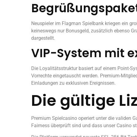
Begrüßungspaket 
Neuspieler im Flagman Spielbank kriegen ein gro
keineswegs nur Bonusgeld, zusätzlich ebenso Gra
dargestellt.
VIP-System mit ex
Die Loyalitätsstruktur basiert auf einem Point-S
Vorrechte eingetauscht werden. Premium-Mitglie
Einladungen zu exklusiven Ereignissen.
Die gültige L
Premium Spielcasino operiert unter die validen 
Fairness überprüft sind und dass unser Casino st