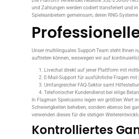
Die Platform verwendet neueste SSL-256-Bit-Tech
und Zahlungen werden codiert transferiert und in
Spieleanbietern gemeinsam, deren RNG-Systeme (
Professionell
Unser multilinguales Support-Team steht Ihnen r
auftreten können, weswegen wir auf kontinuierlic
Livechat direkt auf jener Plattform mit mit
E-Mail-Support für ausführliche Fragen mi
Umfangreicher FAQ-Sektor samt Hilfestellu
Telefonischer Kundendienst bei eilige Bela
In Flagman Spielcasino legen wir größten Wert in
Schwierigkeiten beheben, sondern ebenso bei g
verwenden dieses für die stetigen Weiterentwickl
Kontrolliertes G