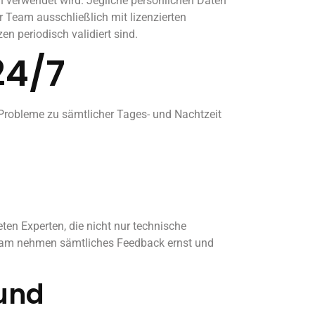
n verwendet wird. Jegliche persönlichen Daten
 Team ausschließlich mit lizenzierten
 periodisch validiert sind.
24/7
 Probleme zu sämtlicher Tages- und Nachtzeit
ten Experten, die nicht nur technische
eam nehmen sämtliches Feedback ernst und
rund