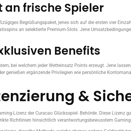
an frische Spieler
ßzügiges Begrüßungspaket, jenes sich auf die ersten vier Einza
tisspins an selektierte Premium-Slots. Jene Umsatzbedingungen
klusiven Benefits
ystem, bei welchem jeder Wetteinsatz Points erzeugt. Jene lasse
der genießen ergänzende Privilegien wie persönliche Kontomana
izenzierung & Sich
Gaming-Lizenz der Curacao Glücksspiel- Behörde. Diese Lizenz ga
rikte Richtlinien hinsichtlich verantwortungsbewusstem Gaming 