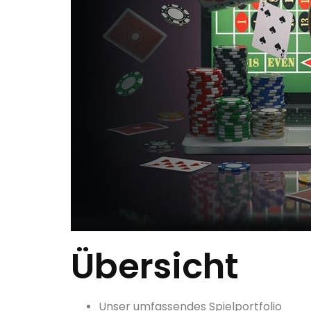
Übersicht
Unser umfassendes Spielportfolio