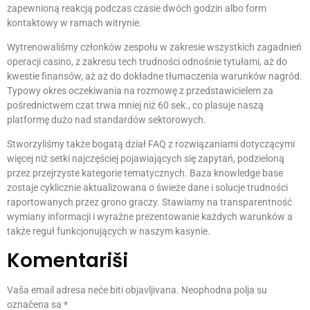
zapewnioną reakcją podczas czasie dwóch godzin albo form
kontaktowy w ramach witrynie.
Wytrenowaliśmy członków zespołu w zakresie wszystkich zagadnień
operacji casino, z zakresu tech trudności odnośnie tytułami, aż do
kwestie finansów, aż aż do dokładne tłumaczenia warunków nagród.
Typowy okres oczekiwania na rozmowę z przedstawicielem za
pośrednictwem czat trwa mniej niż 60 sek., co plasuje naszą
platformę dużo nad standardów sektorowych.
Stworzyliśmy także bogatą dział FAQ z rozwiązaniami dotyczącymi
więcej niż setki najczęściej pojawiających się zapytań, podzieloną
przez przejrzyste kategorie tematycznych. Baza knowledge base
zostaje cyklicznie aktualizowana o świeże dane i solucje trudności
raportowanych przez grono graczy. Stawiamy na transparentność
wymiany informacji i wyraźne prezentowanie każdych warunków a
także reguł funkcjonujących w naszym kasynie.
Komentariši
Vaša email adresa neće biti objavljivana.
Neophodna polja su
označena sa
*