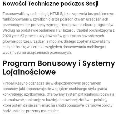
Nowości Techniczne podczas Sesji
Zastosowaliśmy technologię HTML5, jaka zapewnia bezproblemowe
funkcjonowanie wszystkich gier za pośrednictwem urządzeniach
przenośnych bez potrzeby wymogu instalowania ekstra programów.
Według na podstawie badaniem H2 Hazardu Capital pochodzącym z
2023 year, 67 procent użytkowników gra z stron hazardowych
głównie poprzez urządzenia mobilne, dlatego zoptymalizowaliśmy
całą bibliotekę w kierunku względem dostosowania mobilnego i
wydajności na urządzeniach przenośnych.
Program Bonusowy i Systemy
Lojalnościowe
Fireball Kasyno odznacza się wielopoziomowym programem
bonusów, jaki dopasowuje się względem osobistego stylu grania
konkretnego użytkownika. Oferowany system pkt lojalności pozwala
akumulować punktację za każdej obstawionej złotówce polskiej,
które potem da się zamieniać na środki bonusowe, darmowe obroty
bądź unikalne prezenty materialne.