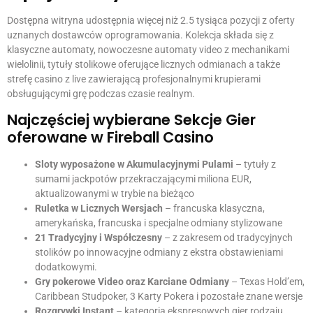
Dostępna witryna udostępnia więcej niż 2.5 tysiąca pozycji z oferty
uznanych dostawców oprogramowania. Kolekcja składa się z
klasyczne automaty, nowoczesne automaty video z mechanikami
wielolinii, tytuły stolikowe oferujące licznych odmianach a także
strefę casino z live zawierającą profesjonalnymi krupierami
obsługującymi grę podczas czasie realnym.
Najczęściej wybierane Sekcje Gier
oferowane w Fireball Casino
Sloty wyposażone w Akumulacyjnymi Pulami
– tytuły z
sumami jackpotów przekraczającymi miliona EUR,
aktualizowanymi w trybie na bieżąco
Ruletka w Licznych Wersjach
– francuska klasyczna,
amerykańska, francuska i specjalne odmiany stylizowane
21 Tradycyjny i Współczesny
– z zakresem od tradycyjnych
stolików po innowacyjne odmiany z ekstra obstawieniami
dodatkowymi.
Gry pokerowe Video oraz Karciane Odmiany
– Texas Hold’em,
Caribbean Studpoker, 3 Karty Pokera i pozostałe znane wersje
Rozgrywki Instant
– kategoria ekspresowych gier rodzaju