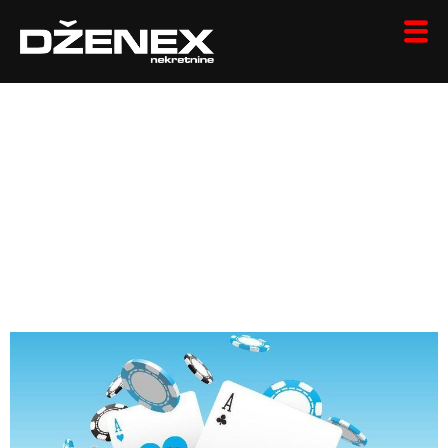
Fireball Casino –
Kompleksowy
Poradnik dotyczący
Najbardziej popularnej
Stronie Hazardowej