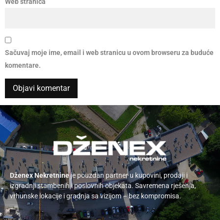
Web stranica
Sačuvaj moje ime, email i web stranicu u ovom browseru za buduće
komentare.
Dženex Nekretnine
je pouzdan partner u kupovini, prodaji i
izgradnji stambenih i poslovnih objekata. Savremena rješenja,
vrhunske lokacije i gradnja sa vizijom – bez kompromisa.