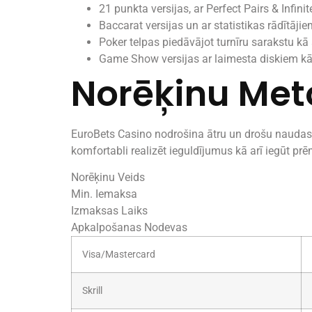
21 punkta versijas, ar Perfect Pairs & Infini
Baccarat versijas un ar statistikas rādītāji
Poker telpas piedāvājot turnīru sarakstu k
Game Show versijas ar laimesta diskiem kā
Norēķinu Met
EuroBets Casino nodrošina ātru un drošu naudas d
komfortabli realizēt ieguldījumus kā arī iegūt p
Norēķinu Veids
Min. Iemaksa
Izmaksas Laiks
Apkalpošanas Nodevas
Visa/Mastercard
Skrill