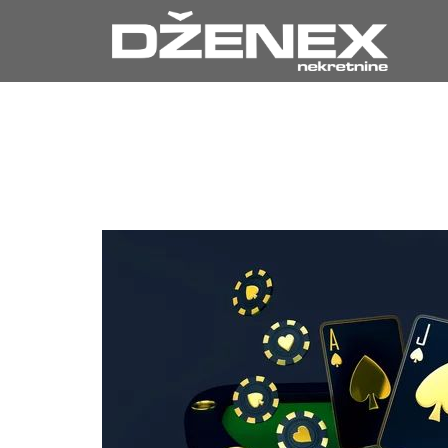
Gids Pēc 
Varianti