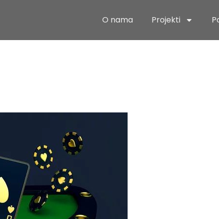
O nama
Projekti
P
Izcilām Spēļu
em