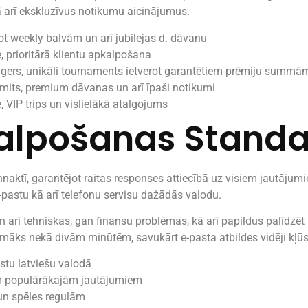
ā arī ekskluzīvus notikumu aicinājumus.
ot weekly balvām un arī jubilejas d. dāvanu
 prioritārā klientu apkalpošana
gers, unikāli tournaments ietverot garantētiem prēmiju summā
mits, premium dāvanas un arī īpaši notikumi
VIP trips un vislielākā atalgojums
kalpošanas Standa
naktī, garantējot raitas responses attiecībā uz visiem jautāju
-pastu kā arī telefonu servisu dažādās valodu.
 gan arī tehniskas, gan finansu problēmas, kā arī papildus palī
 zemāks nekā divām minūtēm, savukārt e-pasta atbildes vidēji kļū
lstu latviešu valodā
iem populārākajām jautājumiem
un spēles regulām