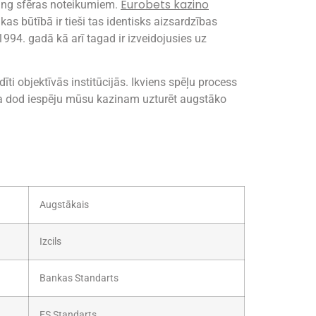
Eurobets kazino
ming sfēras noteikumiem.
as būtībā ir tieši tas identisks aizsardzības
1994. gadā kā arī tagad ir izveidojusies uz
ti objektīvās institūcijās. Ikviens spēļu process
ēģija dod iespēju mūsu kazinam uzturēt augstāko
Augstākais
Izcils
Bankas Standarts
ES Standarts