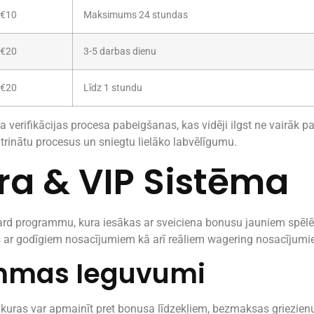
€10
Maksimums 24 stundas
€20
3-5 darbas dienu
€20
Līdz 1 stundu
a verifikācijas procesa pabeigšanas, kas vidēji ilgst ne vairāk
trinātu procesus un sniegtu lielāko labvēlīgumu.
ra & VIP Sistēma
rd programmu, kura iesākas ar sveiciena bonusu jauniem spēlē
ots ar godīgiem nosacījumiem kā arī reāliem wagering nosacījumi
ammas Ieguvumi
mi, kuras var apmainīt pret bonusa līdzekļiem, bezmaksas griezie