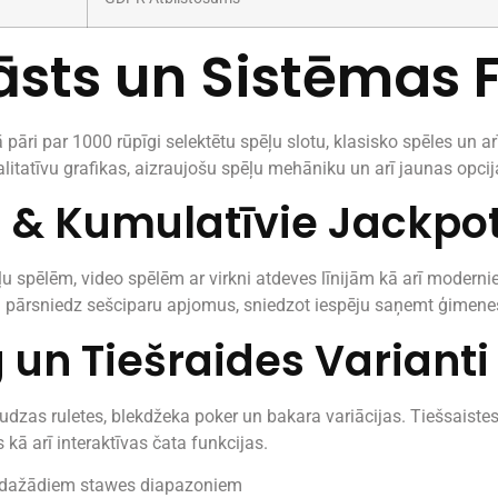
āsts un Sistēmas 
ri par 1000 rūpīgi selektētu spēļu slotu, klasisko spēles un arī
litatīvu grafikas, aizraujošu spēļu mehāniku un arī jaunas opcij
& Kumulatīvie Jackpot
īs ruļļu spēlēm, video spēlēm ar virkni atdeves līnijām kā arī mo
vīgi pārsniedz sešciparu apjomus, sniedzot iespēju saņemt ģimen
un Tiešraides Varianti
zas ruletes, blekdžeka poker un bakara variācijas. Tiešsaistes 
 kā arī interaktīvas čata funkcijas.
t dažādiem stawes diapazoniem