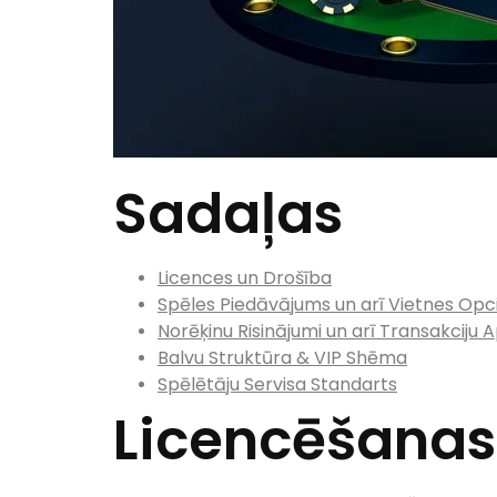
Sadaļas
Licences un Drošība
Spēles Piedāvājums un arī Vietnes Opci
Norēķinu Risinājumi un arī Transakciju 
Balvu Struktūra & VIP Shēma
Spēlētāju Servisa Standarts
Licencēšanas