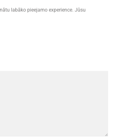
inātu labāko pieejamo experience. Jūsu