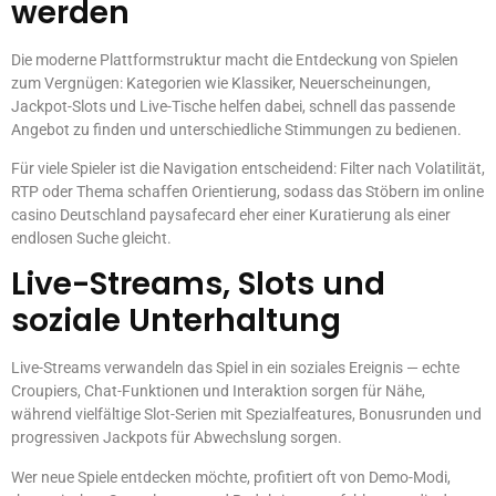
werden
Die moderne Plattformstruktur macht die Entdeckung von Spielen
zum Vergnügen: Kategorien wie Klassiker, Neuerscheinungen,
Jackpot-Slots und Live-Tische helfen dabei, schnell das passende
Angebot zu finden und unterschiedliche Stimmungen zu bedienen.
Für viele Spieler ist die Navigation entscheidend: Filter nach Volatilität,
RTP oder Thema schaffen Orientierung, sodass das Stöbern im online
casino Deutschland paysafecard eher einer Kuratierung als einer
endlosen Suche gleicht.
Live-Streams, Slots und
soziale Unterhaltung
Live-Streams verwandeln das Spiel in ein soziales Ereignis — echte
Croupiers, Chat-Funktionen und Interaktion sorgen für Nähe,
während vielfältige Slot-Serien mit Spezialfeatures, Bonusrunden und
progressiven Jackpots für Abwechslung sorgen.
Wer neue Spiele entdecken möchte, profitiert oft von Demo-Modi,