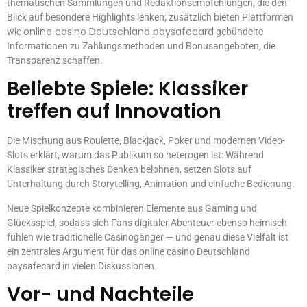
thematischen Sammlungen und Redaktionsempfehlungen, die den
Blick auf besondere Highlights lenken; zusätzlich bieten Plattformen
online casino Deutschland paysafecard
wie
gebündelte
Informationen zu Zahlungsmethoden und Bonusangeboten, die
Transparenz schaffen.
Beliebte Spiele: Klassiker
treffen auf Innovation
Die Mischung aus Roulette, Blackjack, Poker und modernen Video-
Slots erklärt, warum das Publikum so heterogen ist: Während
Klassiker strategisches Denken belohnen, setzen Slots auf
Unterhaltung durch Storytelling, Animation und einfache Bedienung.
Neue Spielkonzepte kombinieren Elemente aus Gaming und
Glücksspiel, sodass sich Fans digitaler Abenteuer ebenso heimisch
fühlen wie traditionelle Casinogänger — und genau diese Vielfalt ist
ein zentrales Argument für das online casino Deutschland
paysafecard in vielen Diskussionen.
Vor- und Nachteile