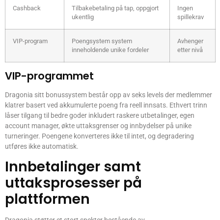
Cashback
Tilbakebetaling på tap, oppgjort
Ingen
ukentlig
spillekrav
VIP-program
Poengsystem system
Avhenger
inneholdende unike fordeler
etter nivå
VIP-programmet
Dragonia sitt bonussystem består opp av seks levels der medlemmer
klatrer basert ved akkumulerte poeng fra reell innsats. Ethvert trinn
låser tilgang til bedre goder inkludert raskere utbetalinger, egen
account manager, økte uttaksgrenser og innbydelser på unike
turneringer. Poengene konverteres ikke til intet, og degradering
utføres ikke automatisk.
Innbetalinger samt
uttaksprosesser på
plattformen