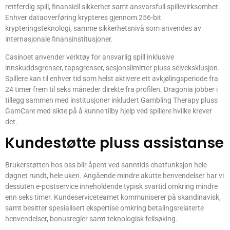
rettferdig spill, finansiell sikkerhet samt ansvarsfull spillevirksomhet.
Enhver dataoverføring krypteres gjennom 256-bit
krypteringsteknologi, samme sikkerhetsnivå som anvendes av
internasjonale finansinstitusjoner.
Casinoet anvender verktøy for ansvarlig spill inklusive
innskuddsgrenser, tapsgrenser, sesjonslimitter pluss selveksklusjon.
Spillere kan til enhver tid som helst aktivere ett avkjølingsperiode fra
24 timer frem til seks måneder direkte fra profilen. Dragonia jobber i
tillegg sammen med institusjoner inkludert Gambling Therapy pluss
GamCare med sikte på å kunne tilby hjelp ved spillere hvilke krever
det.
Kundestøtte pluss assistanse
Brukerstøtten hos oss blir åpent ved sanntids chatfunksjon hele
døgnet rundt, hele uken. Angående mindre akutte henvendelser har vi
dessuten e-postservice inneholdende typisk svartid omkring mindre
enn seks timer. Kundeserviceteamet kommuniserer på skandinavisk,
samt besitter spesialisert ekspertise omkring betalingsrelaterte
henvendelser, bonusregler samt teknologisk feilsøking.