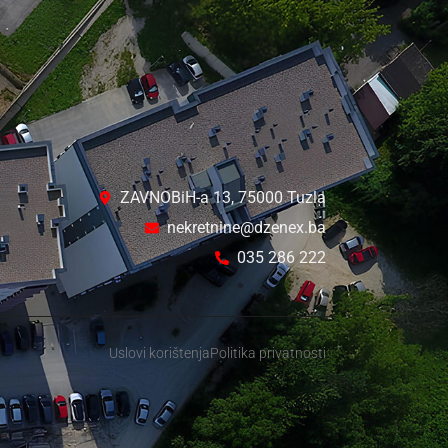
ZAVNOBiH-a 13, 75000 Tuzla
nekretnine@dzenex.ba
035 286 222
Uslovi korištenja
Politika privatnosti