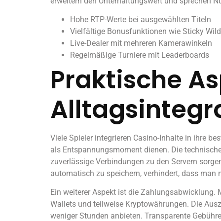
erweitern den Unterhaltungswert und sprechen Nu
Hohe RTP-Werte bei ausgewählten Titeln
Vielfältige Bonusfunktionen wie Sticky Wil
Live-Dealer mit mehreren Kamerawinkeln
Regelmäßige Turniere mit Leaderboards
Praktische A
Alltagsintegr
Viele Spieler integrieren Casino-Inhalte in ihr
als Entspannungsmoment dienen. Die technische St
zuverlässige Verbindungen zu den Servern sorgen 
automatisch zu speichern, verhindert, dass man 
Ein weiterer Aspekt ist die Zahlungsabwicklung.
Wallets und teilweise Kryptowährungen. Die Ausz
weniger Stunden anbieten. Transparente Gebührens