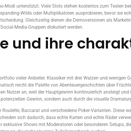
-Modi unterstützt. Viele Slots stehen kostenlos zum Testen bere
xpanding-Wilds oder Multiplikatoren ausprobieren, bevor sie ech
Entscheidung. Gleichzeitig dienen die Demoversionen als Market
 Social-Media-Gruppen diskutiert werden.
le und ihre charak
Portfolio vieler Anbieter. Klassiker mit drei Walzen und wenigen
tisch reicht die Palette von Abenteuergeschichten über Frücht
en Nutzer an, weil der Hauptgewinn kontinuierlich ansteigt und 
 potenziellen Gewinn, sondern auch durch die visuelle Dramatur
 Roulette, Baccarat und verschiedene Poker-Varianten. Diese w
cheiden sich dadurch, dass echte Karten und echte Räder verwe
r exklusive Shows mit Moderatoren oder besonderen Setups, di