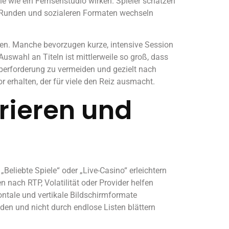
e wie ein Fernsehstudio wirken. Spieler schätzen
n Runden und sozialeren Formaten wechseln
nden. Manche bevorzugen kurze, intensive Session
Auswahl an Titeln ist mittlerweile so groß, dass
 Überforderung zu vermeiden und gezielt nach
erhalten, der für viele den Reiz ausmacht.
urieren und
Beliebte Spiele“ oder „Live-Casino“ erleichtern
n nach RTP, Volatilität oder Provider helfen
ontale und vertikale Bildschirmformate
den und nicht durch endlose Listen blättern