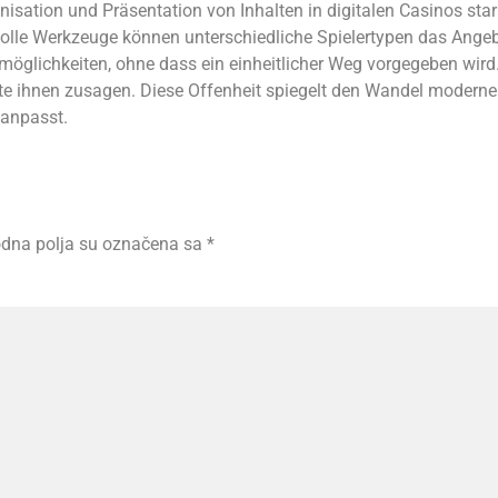
nisation und Präsentation von Inhalten in digitalen Casinos star
e Werkzeuge können unterschiedliche Spielertypen das Angebot i
möglichkeiten, ohne dass ein einheitlicher Weg vorgegeben wird. 
e ihnen zusagen. Diese Offenheit spiegelt den Wandel moderner 
 anpasst.
dna polja su označena sa
*