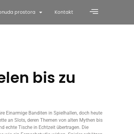
onuda prostora
Kontakt
falt von
t
len bis zu
näre Einarmige Banditen in Spielhallen, doch heute
lette an Slots, deren Themen von alten Mythen bis
 echte Tische in Echtzeit übertragen. Die