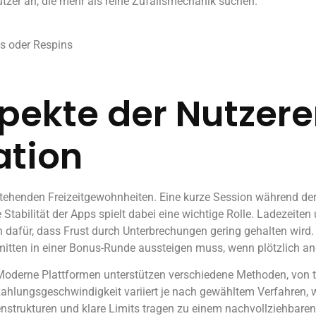
tzer an, die mehr als reine Zufallsmechanik suchen.
ds oder Respins
spekte der Nutzer
ation
e bestehenden Freizeitgewohnheiten. Eine kurze Session während
abilität der Apps spielt dabei eine wichtige Rolle. Ladezeiten
dafür, dass Frust durch Unterbrechungen gering gehalten wird. A
mitten in einer Bonus-Runde aussteigen muss, wenn plötzlich an
 Moderne Plattformen unterstützen verschiedene Methoden, von t
ahlungsgeschwindigkeit variiert je nach gewähltem Verfahren, w
trukturen und klare Limits tragen zu einem nachvollziehbaren P