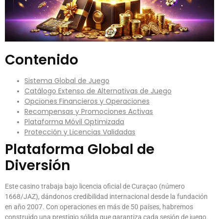
Contenido
Sistema Global de Juego
Catálogo Extenso de Alternativas de Juego
Opciones Financieros y Operaciones
Recompensas y Promociones Activas
Plataforma Móvil Optimizada
Protección y Licencias Validadas
Plataforma Global de
Diversión
Este casino trabaja bajo licencia oficial de Curaçao (número
1668/JAZ), dándonos credibilidad internacional desde la fundación
en año 2007. Con operaciones en más de 50 países, habremos
construido una prestigio sólida que garantiza cada sesión de juego.