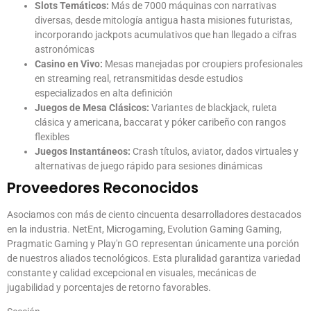
Slots Temáticos:
Más de 7000 máquinas con narrativas
diversas, desde mitología antigua hasta misiones futuristas,
incorporando jackpots acumulativos que han llegado a cifras
astronómicas
Casino en Vivo:
Mesas manejadas por croupiers profesionales
en streaming real, retransmitidas desde estudios
especializados en alta definición
Juegos de Mesa Clásicos:
Variantes de blackjack, ruleta
clásica y americana, baccarat y póker caribeño con rangos
flexibles
Juegos Instantáneos:
Crash títulos, aviator, dados virtuales y
alternativas de juego rápido para sesiones dinámicas
Proveedores Reconocidos
Asociamos con más de ciento cincuenta desarrolladores destacados
en la industria. NetEnt, Microgaming, Evolution Gaming Gaming,
Pragmatic Gaming y Play'n GO representan únicamente una porción
de nuestros aliados tecnológicos. Esta pluralidad garantiza variedad
constante y calidad excepcional en visuales, mecánicas de
jugabilidad y porcentajes de retorno favorables.