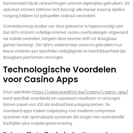
harmoniseert bij de verwachtingen omtrent eigentijdse gebruikers. De
opkomst omtrent telefoon tech bezorgt alle manier waarop spelers
toegang hebben tot gokspellen radicaal veranderd.
Overeenkomstig studies van deze goksector is tegenwoordig ruim
dan 60% omtrent volledige internet casino overboekingen uitgevoerd
via mobile toestellen, hetgeen deze enorme shift tot draagbaar
gamen bevestigt. Die cijfers onderstreept waarom gebruikers hun
keuze verlenen aan specifieke veelzijdigheid en beschikbaarheid dat
draagbare platformen verzorgen.
Technologische Voordelen
voor Casino Apps
https://www.xpedition.be/casino/casino-app/
Onze specifieke
werd specifiek ontwikkeld om superieure resultaten te verzorgen
binnen zowel voor iOS als Android besturingssystemen. De
standaard apps maken toepassing voor moderne compressie
systemen met optimalisatie systemen die zorgen met razendsnelle
loadtijden plus soepele game ervaring.