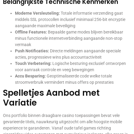
Belangrijkste Technische Kenmerken
Moderne Versleuteling:
Totale informatie verzending gaat
middels SSL protocollen inclusief minimaal 256-bit encryptie
aangaande maximale beveiliging
Offline Features:
Bepaalde game modes blijven bereikbaar
minus functionele internetverbinding aangaande non-stop
vermaak
Push Notificaties:
Directe meldingen aangaande speciale
acties, progressieve wins plus accountactiviteit
Touch Verbetering:
Logische besturing exclusief ontworpen
voor aanraak controle en veeg bewegingen
Accu Besparing:
Geoptimaliseerde code welke totale
stroomverbruik vermindert minus offers op prestaties
Spelletjes Aanbod met
Variatie
Ons portfolio binnen draagbare casino toepassingen bevat vele
gevarieerde titels, nauwkeurig uitgezocht om alle hoogste mobile
experience te garanderen. Vanaf oude tafel games richting