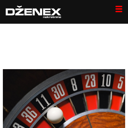
De Definitieve Guide
omtrent App Casino
Online Beleving