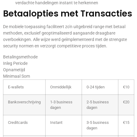
verdachte handelingen instant te herkennen
Betaalopties met Transacties
De mobiele toepassing faciliteert zo'n uitgebreid range met betaal
methoden, exclusief geoptimaliseerd aangaande draagbare
overboekingen. Alle wijze werd geïmplementeerd met de strengste
security normen en verzorgt competitieve proces tijden.
Betalingsmethode
Inleg Periode
Opnametijd
Minimaal Som
E-wallets
Onmiddellijk
0-24 tijden
€10
Bankoverschrijving
1-3 business
2-5 business
€20
dagen
dagen
Creditcards
Instant
3-5 business
€15
dagen