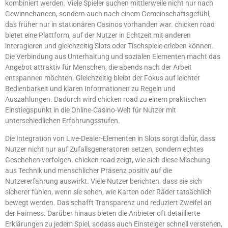
kombiniert werden. Viele Spieler suchen mittlerweile nicht nur nach
Gewinnchancen, sondern auch nach einem Gemeinschaftsgefühl,
das früher nur in stationären Casinos vorhanden war. chicken road
bietet eine Plattform, auf der Nutzer in Echtzeit mit anderen
interagieren und gleichzeitig Slots oder Tischspiele erleben können.
Die Verbindung aus Unterhaltung und sozialen Elementen macht das
Angebot attraktiv für Menschen, die abends nach der Arbeit
entspannen möchten. Gleichzeitig bleibt der Fokus auf leichter
Bedienbarkeit und klaren Informationen zu Regeln und
Auszahlungen. Dadurch wird chicken road zu einem praktischen
Einstiegspunkt in die Online-Casino-Welt für Nutzer mit
unterschiedlichen Erfahrungsstufen.
Die Integration von Live-Dealer-Elementen in Slots sorgt dafür, dass
Nutzer nicht nur auf Zufallsgeneratoren setzen, sondern echtes
Geschehen verfolgen. chicken road zeigt, wie sich diese Mischung
aus Technik und menschlicher Präsenz positiv auf die
Nutzererfahrung auswirkt. Viele Nutzer berichten, dass sie sich
sicherer fühlen, wenn sie sehen, wie Karten oder Räder tatsächlich
bewegt werden. Das schafft Transparenz und reduziert Zweifel an
der Fairness. Darüber hinaus bieten die Anbieter oft detaillierte
Erklärungen zu jedem Spiel, sodass auch Einsteiger schnell verstehen,