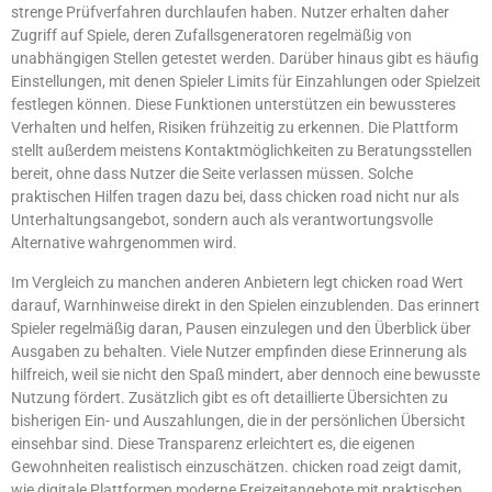
strenge Prüfverfahren durchlaufen haben. Nutzer erhalten daher
Zugriff auf Spiele, deren Zufallsgeneratoren regelmäßig von
unabhängigen Stellen getestet werden. Darüber hinaus gibt es häufig
Einstellungen, mit denen Spieler Limits für Einzahlungen oder Spielzeit
festlegen können. Diese Funktionen unterstützen ein bewussteres
Verhalten und helfen, Risiken frühzeitig zu erkennen. Die Plattform
stellt außerdem meistens Kontaktmöglichkeiten zu Beratungsstellen
bereit, ohne dass Nutzer die Seite verlassen müssen. Solche
praktischen Hilfen tragen dazu bei, dass chicken road nicht nur als
Unterhaltungsangebot, sondern auch als verantwortungsvolle
Alternative wahrgenommen wird.
Im Vergleich zu manchen anderen Anbietern legt chicken road Wert
darauf, Warnhinweise direkt in den Spielen einzublenden. Das erinnert
Spieler regelmäßig daran, Pausen einzulegen und den Überblick über
Ausgaben zu behalten. Viele Nutzer empfinden diese Erinnerung als
hilfreich, weil sie nicht den Spaß mindert, aber dennoch eine bewusste
Nutzung fördert. Zusätzlich gibt es oft detaillierte Übersichten zu
bisherigen Ein- und Auszahlungen, die in der persönlichen Übersicht
einsehbar sind. Diese Transparenz erleichtert es, die eigenen
Gewohnheiten realistisch einzuschätzen. chicken road zeigt damit,
wie digitale Plattformen moderne Freizeitangebote mit praktischen