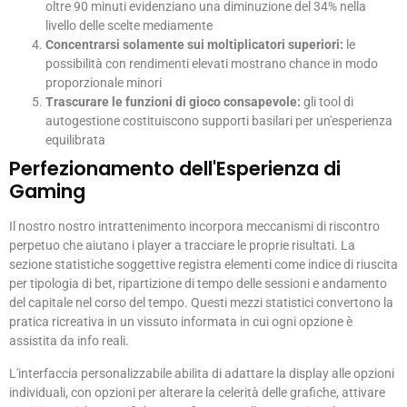
oltre 90 minuti evidenziano una diminuzione del 34% nella
livello delle scelte mediamente
Concentrarsi solamente sui moltiplicatori superiori:
le
possibilità con rendimenti elevati mostrano chance in modo
proporzionale minori
Trascurare le funzioni di gioco consapevole:
gli tool di
autogestione costituiscono supporti basilari per un'esperienza
equilibrata
Perfezionamento dell'Esperienza di
Gaming
Il nostro nostro intrattenimento incorpora meccanismi di riscontro
perpetuo che aiutano i player a tracciare le proprie risultati. La
sezione statistiche soggettive registra elementi come indice di riuscita
per tipologia di bet, ripartizione di tempo delle sessioni e andamento
del capitale nel corso del tempo. Questi mezzi statistici convertono la
pratica ricreativa in un vissuto informata in cui ogni opzione è
assistita da info reali.
L'interfaccia personalizzabile abilita di adattare la display alle opzioni
individuali, con opzioni per alterare la celerità delle grafiche, attivare