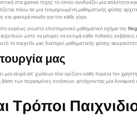
οπτική στα games τύχης το οποίο συνδυάζει μία απλότητα κα
σίζεται πάνω σε μια τεκμηριωμένη μαθηματικής φύσης αρχι
 και φανερά results για τον κάθε γύρο.
ι στο ευρέως γνωστό επιστημονικό μαθηματικό σχήμα της
Nega
ιχνιδιών ώστε να μπορεί να εκτιμά κάθε πιθανές εκβάσεις κ
ό το παιχνίδι μας διατηρεί μαθηματικής φύσης ακεραιότητα 
ιτουργία μας
ει μία σειρά απ’ χώσεων που ορίζουν κάθε πορεία τον χρήστ
 βάση των περασμένες κινήσεων, φτιάχνοντας μία δυναμική εμ
ι Τρόποι Παιχνιδι