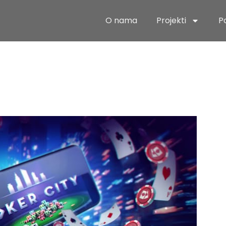
O nama
Projekti
P
 στο Χώρο των