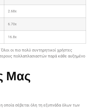
2.68x
6.70x
16.8x
 Όλοι οι πιο πολύ συντηρητικοί χρήστες
λύτερους πολλαπλασιαστών παρά κάθε αυξημένο
ς Μας
 η οποία σέβεται όλη τη εξυπνάδα όλων των