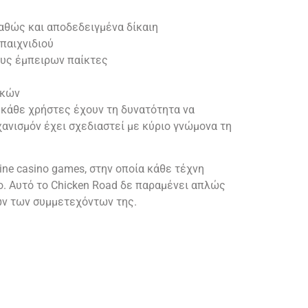
θώς και αποδεδειγμένα δίκαιη
παιχνιδιού
τους έμπειρων παίκτες
ικών
 κάθε χρήστες έχουν τη δυνατότητα να
ανισμόν έχει σχεδιαστεί με κύριο γνώμονα τη
ne casino games, στην οποία κάθε τέχνη
ιο. Αυτό το Chicken Road δε παραμένει απλώς
λων των συμμετεχόντων της.