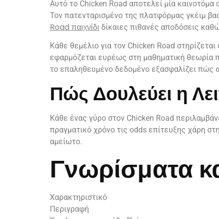
Αυτό το Chicken Road αποτελεί μία καινοτόμα 
Τον πατενταρισμένο της πλατφόρμας γκέιμ βα
Road παιχνίδι
δίκαιες πιθανές αποδόσεις καθώς
Κάθε θεμέλιο για τον Chicken Road στηρίζετα
εφαρμόζεται ευρέως στη μαθηματική θεωρία πα
το επαληθευμένο δεδομένο εξασφαλίζει πώς αυτ
Πώς Δουλεύει η Λε
Κάθε ένας γύρο στον Chicken Road περιλαμβάν
πραγματικό χρόνο τις odds επίτευξης χάρη στη
αμείωτο.
Γνωρίσματα κα
Χαρακτηριστικό
Περιγραφή