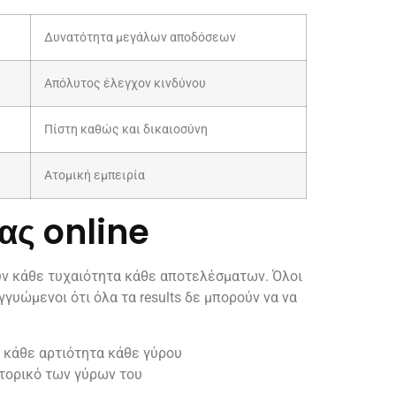
Δυνατότητα μεγάλων αποδόσεων
Απόλυτος έλεγχον κινδύνου
Πίστη καθώς και δικαιοσύνη
Ατομική εμπειρία
ας online
ουν κάθε τυχαιότητα κάθε αποτελέσματων. Όλοι
γυώμενοι ότι όλα τα results δε μπορούν να να
 κάθε αρτιότητα κάθε γύρου
στορικό των γύρων του