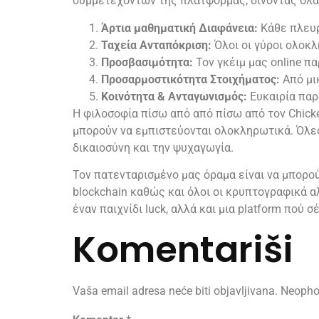
συμμετεχόντων της πλατφόρμας, δίνοντας όλα 
Άρτια μαθηματική Διαφάνεια:
Κάθε πλευρ
Ταχεία Ανταπόκριση:
Όλοι οι γύροι ολοκ
Προσβασιμότητα:
Τον γκέιμ μας online π
Προσαρμοστικότητα Στοιχήματος:
Από μι
Κοινότητα & Ανταγωνισμός:
Ευκαιρία παρ
Η φιλοσοφία πίσω από από πίσω από τον Chick
μπορούν να εμπιστεύονται ολοκληρωτικά. Όλες 
δικαιοσύνη και την ψυχαγωγία.
Τον πατενταρισμένο μας όραμα είναι να μπορού
blockchain καθώς και όλοι οι κρυπτογραφικά α
έναν παιχνίδι luck, αλλά και μια platform πο
Komentariši
Vaša email adresa neće biti objavljivana.
Neopho