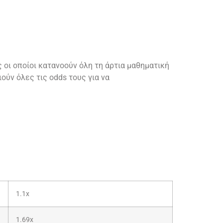
 οι οποίοι κατανοούν όλη τη άρτια μαθηματική
ύν όλες τις odds τους για να
1.1x
1.69x