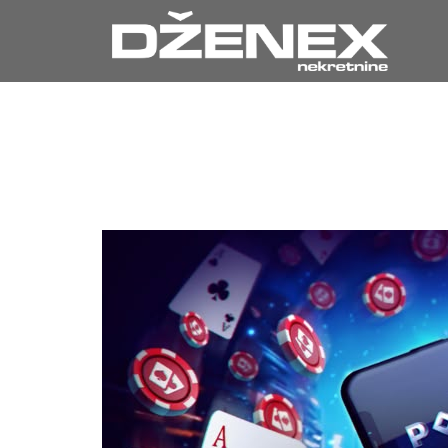
Ξεχωρίζει
Καζίνο