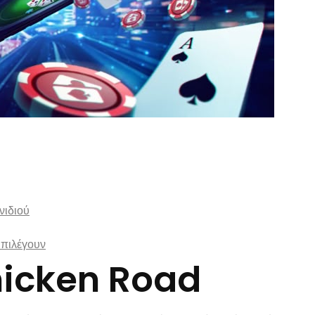
νιδιού
Επιλέγουν
Chicken Road