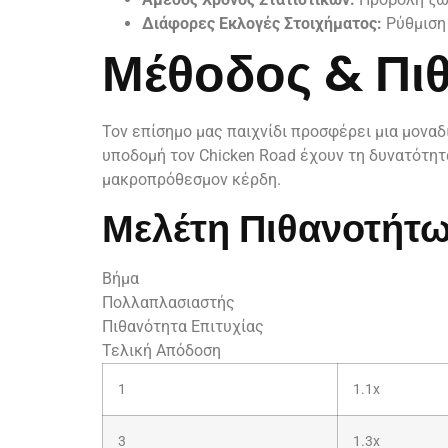
Διάφορες Εκλογές Στοιχήματος:
Ρύθμιση 
Μέθοδος & Πι
Τον επίσημο μας παιχνίδι προσφέρει μια μοναδ
υποδομή τον Chicken Road έχουν τη δυνατότητα
μακροπρόθεσμον κέρδη.
Μελέτη Πιθανοτήτω
Βήμα
Πολλαπλασιαστής
Πιθανότητα Επιτυχίας
Τελική Απόδοση
1
1.1x
3
1.3x