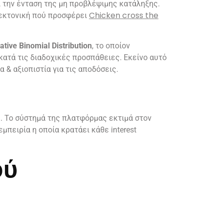
ι την ένταση της μη προβλέψιμης κατάληξης.
Chicken cross the
τεκτονική πού προσφέρει
tive Binomial Distribution
, το οποίον
ατά τις διαδοχικές προσπάθειες. Εκείνο αυτό
& αξιοπιστία για τις αποδόσεις.
η. Το σύστημά της πλατφόρμας εκτιμά στον
πειρία η οποία κρατάει κάθε interest
ού