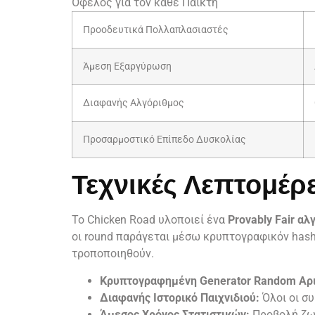
Όφελος για τον κάθε Παίκτη
Προοδευτικά Πολλαπλασιαστές
Άμεση Εξαργύρωση
Διαφανής Αλγόριθμος
Προσαρμοστικό Επίπεδο Δυσκολίας
Τεχνικές Λεπτομέρε
Το Chicken Road υλοποιεί ένα
Provably Fair αλ
οι round παράγεται μέσω κρυπτογραφικόν hash 
τροποποιηθούν.
Κρυπτογραφημένη Generator Random Αρ
Διαφανής Ιστορικό Παιχνιδιού:
Όλοι οι σ
Άμεσος Χρόνος Στατιστικών:
Προβολή ζω