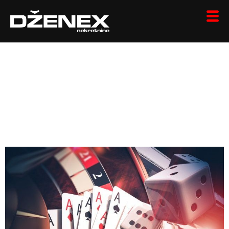
Chicken Road: Questa
Guida Totale al Titolo
che Sta Dominando i
Casinò Digitali Online