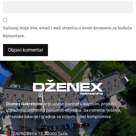
Sačuvaj moje ime, email i web stranicu u ovom browseru za buduće
komentare.
Dženex Nekretnine
je pouzdan partner u kupovini, prodaji i
izgradnji stambenih i poslovnih objekata. Savremena rješenja,
vrhunske lokacije i gradnja sa vizijom – bez kompromisa.
ZAVNOBiH-a 13, 75000 Tuzla