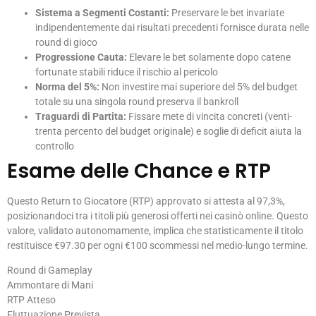
Sistema a Segmenti Costanti:
Preservare le bet invariate
indipendentemente dai risultati precedenti fornisce durata nelle
round di gioco
Progressione Cauta:
Elevare le bet solamente dopo catene
fortunate stabili riduce il rischio al pericolo
Norma del 5%:
Non investire mai superiore del 5% del budget
totale su una singola round preserva il bankroll
Traguardi di Partita:
Fissare mete di vincita concreti (venti-
trenta percento del budget originale) e soglie di deficit aiuta la
controllo
Esame delle Chance e RTP
Questo Return to Giocatore (RTP) approvato si attesta al 97,3%,
posizionandoci tra i titoli più generosi offerti nei casinò online. Questo
valore, validato autonomamente, implica che statisticamente il titolo
restituisce €97.30 per ogni €100 scommessi nel medio-lungo termine.
Round di Gameplay
Ammontare di Mani
RTP Atteso
Fluttuazione Prevista