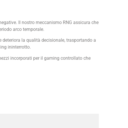
 negative. Il nostro meccanismo RNG assicura che
eriodo arco temporale.
 deteriora la qualità decisionale, trasportando a
ng ininterrotto.
mezzi incorporati per il gaming controllato che