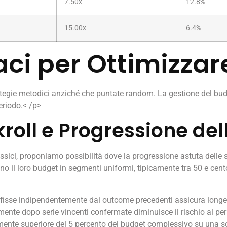
7.50x
12.8%
15.00x
6.4%
aci per Ottimizzare 
strategie metodici anziché che puntate random. La gestione del b
eriodo.< /p>
kroll e Progressione del
assici, proponiamo possibilità dove la progressione astuta del
ionano il loro budget in segmenti uniformi, tipicamente tra 50 e c
 fisse indipendentemente dai outcome precedenti assicura longe
ente dopo serie vincenti confermate diminuisce il rischio al per
te superiore del 5 percento del budget complessivo su una sol