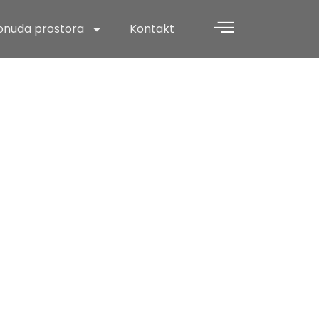
onuda prostora
Kontakt
 Sta
ò Online