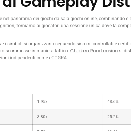
 di Gameplay Dist
te nel panorama dei giochi da sala giochi online, combinando el
cognition, forniamo ai giocatori una sessione unica dove la compe
e i simboli si organizzano seguendo sistemi controllati e certifi
Chicken Road casino
loro scommesse in maniera tattico.
si dis
uzioni indipendenti come eCOGRA.
1.95x
48.6%
3.80x
25.2%