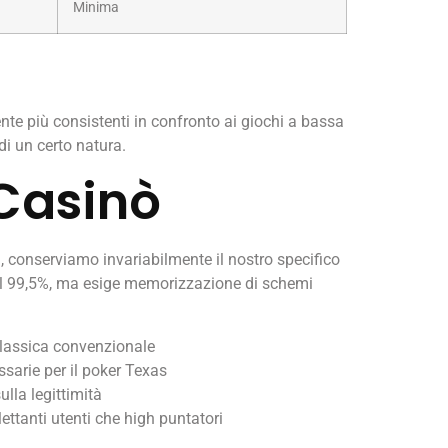
Minima
nte più consistenti in confronto ai giochi a bassa
di un certo natura.
 Casinò
, conserviamo invariabilmente il nostro specifico
re il 99,5%, ma esige memorizzazione di schemi
classica convenzionale
sarie per il poker Texas
lla legittimità
ettanti utenti che high puntatori