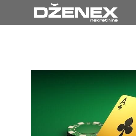
Esaustiva
Rivoluzio