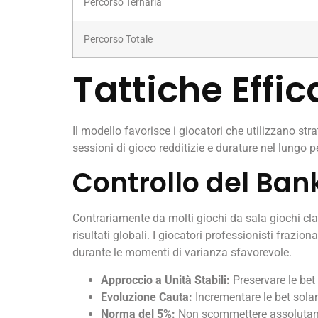
Percorso Ternaria
Percorso Totale
Tattiche Effic
Il modello favorisce i giocatori che utilizzano 
sessioni di gioco redditizie e durature nel lungo p
Controllo del Ban
Contrariamente da molti giochi da sala giochi cl
risultati globali. I giocatori professionisti fraz
durante le momenti di varianza sfavorevole.
Approccio a Unità Stabili:
Preservare le bet
Evoluzione Cauta:
Incrementare le bet solam
Norma del 5%:
Non scommettere assolutamen