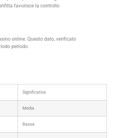
onfitta favorisce la controllo
casino online. Questo dato, verificato
riodo periodo.
Significativa
Media
Bassa