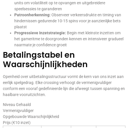
units om volatiliteit op te opvangen en uitgebreidere
speelsessies te garanderen
Patroonherkenning:
Observeer verkeersdrukte en timing van
hindernissen gedurende 10-15 spins voor je aanzienlijke bets
plaatst
Progressieve Inzetstrategie:
Begin met kleinste inzetten om
het gameritme te doorgronden kennen en intensiveer gradueel
naarmate je confidence groeit
Betalingstabel en
Waarschijnlijkheden
Openheid over uitbetalingsstructuur vormt de kern van ons inzet aan
eerlijk spelgedrag. Elke crossing verhoogt de vermenigvuldiger
conform een vooraf gedefinieerde lijn die afweegt tussen spanning en
haalbare vooruitzichten.
Niveau Gehaald
Vermenigvuldiger
Opgebouwde Waarschijnlijkheid
Prijs (€10 inzet)