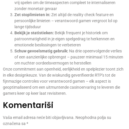
vrij spelen om de timeaspecten compleet te internaliseren
zonder monetair gevaar
Zet stoplimieten in:
Zet altijd de reality check feature en
persoonlijke limieten – verantwoord gamen vergroot lol op
lange tijdsduur
Bekijk je statistieken:
Bekijk frequent je historiek om
patroonmatigheid in je eigen spelgedrag te herkennen en
emotionele beslissingen te verbeteren
Schuw gevoelsmatig gebruik:
Na drie opeenvolgende verlies
of een aanzienlijke opbrengst – pauzeer minimaal 15 minuten
om nuchter oordeelsvermogen te herstellen
Onze commitment aan openheid, eerlijkheid en spelplezier toont zich
in elke designkeuze. Van de wiskundig geverifieerde RTP's tot de
fijnmazige controles voor verantwoord gamen – elk aspect is
geoptimaliseerd om een uitmuntende casinoervaring te leveren die
gamers keer op keer laat revisiteren.
Komentariši
Vaša email adresa neće biti objavljivana.
Neophodna polja su
označena sa
*