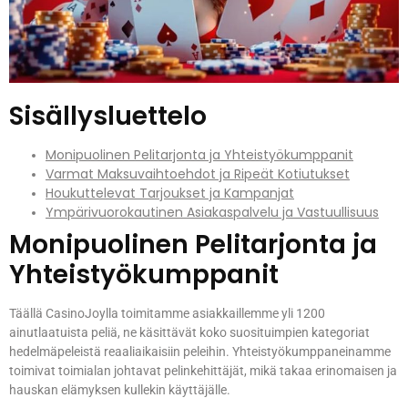
Sisällysluettelo
Monipuolinen Pelitarjonta ja Yhteistyökumppanit
Varmat Maksuvaihtoehdot ja Ripeät Kotiutukset
Houkuttelevat Tarjoukset ja Kampanjat
Ympärivuorokautinen Asiakaspalvelu ja Vastuullisuus
Monipuolinen Pelitarjonta ja
Yhteistyökumppanit
Täällä CasinoJoylla toimitamme asiakkaillemme yli 1200
ainutlaatuista peliä, ne käsittävät koko suosituimpien kategoriat
hedelmäpeleistä reaaliaikaisiin peleihin. Yhteistyökumppaneinamme
toimivat toimialan johtavat pelinkehittäjät, mikä takaa erinomaisen ja
hauskan elämyksen kullekin käyttäjälle.