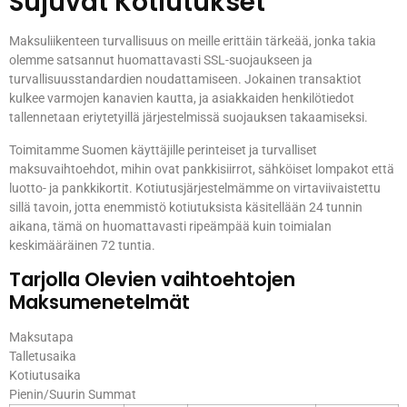
Sujuvat Kotiutukset
Maksuliikenteen turvallisuus on meille erittäin tärkeää, jonka takia
olemme satsannut huomattavasti SSL-suojaukseen ja
turvallisuusstandardien noudattamiseen. Jokainen transaktiot
kulkee varmojen kanavien kautta, ja asiakkaiden henkilötiedot
tallennetaan eriytetyillä järjestelmissä suojauksen takaamiseksi.
Toimitamme Suomen käyttäjille perinteiset ja turvalliset
maksuvaihtoehdot, mihin ovat pankkisiirrot, sähköiset lompakot että
luotto- ja pankkikortit. Kotiutusjärjestelmämme on virtaviivaistettu
sillä tavoin, jotta enemmistö kotiutuksista käsitellään 24 tunnin
aikana, tämä on huomattavasti ripeämpää kuin toimialan
keskimääräinen 72 tuntia.
Tarjolla Olevien vaihtoehtojen
Maksumenetelmät
Maksutapa
Talletusaika
Kotiutusaika
Pienin/Suurin Summat