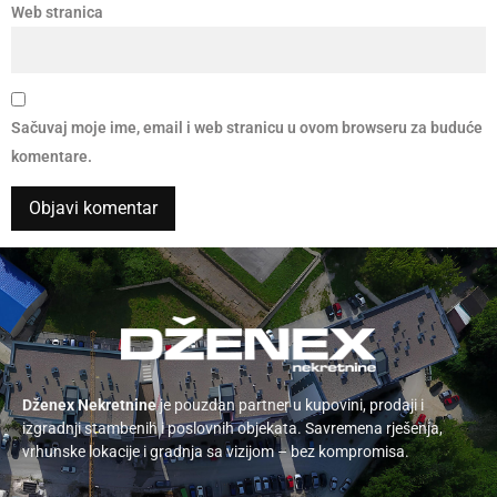
Web stranica
Sačuvaj moje ime, email i web stranicu u ovom browseru za buduće
komentare.
Dženex Nekretnine
je pouzdan partner u kupovini, prodaji i
izgradnji stambenih i poslovnih objekata. Savremena rješenja,
vrhunske lokacije i gradnja sa vizijom – bez kompromisa.