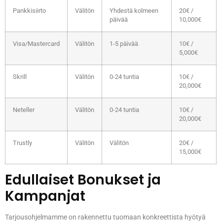
Pankkisiirto
Välitön
Yhdestä kolmeen
20€ /
päivää
10,000€
Visa/Mastercard
Välitön
1-5 päivää
10€ /
5,000€
Skrill
Välitön
0-24 tuntia
10€ /
20,000€
Neteller
Välitön
0-24 tuntia
10€ /
20,000€
Trustly
Välitön
Välitön
20€ /
15,000€
Edullaiset Bonukset ja
Kampanjat
Tarjousohjelmamme on rakennettu tuomaan konkreettista hyötyä