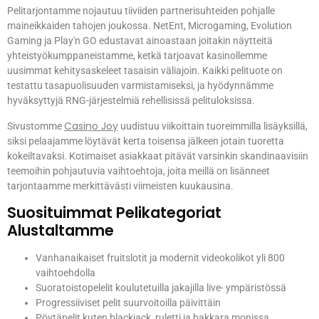
Pelitarjontamme nojautuu tiiviiden partnerisuhteiden pohjalle
maineikkaiden tahojen joukossa. NetEnt, Microgaming, Evolution
Gaming ja Play'n GO edustavat ainoastaan joitakin näytteitä
yhteistyökumppaneistamme, ketkä tarjoavat kasinollemme
uusimmat kehitysaskeleet tasaisin väliajoin. Kaikki pelituote on
testattu tasapuolisuuden varmistamiseksi, ja hyödynnämme
hyväksyttyjä RNG-järjestelmiä rehellisissä pelituloksissa.
Casino Joy
Sivustomme
uudistuu viikoittain tuoreimmilla lisäyksillä,
siksi pelaajamme löytävät kerta toisensa jälkeen jotain tuoretta
kokeiltavaksi. Kotimaiset asiakkaat pitävät varsinkin skandinaavisiin
teemoihin pohjautuvia vaihtoehtoja, joita meillä on lisänneet
tarjontaamme merkittävästi viimeisten kuukausina.
Suosituimmat Pelikategoriat
Alustaltamme
Vanhanaikaiset fruitslotit ja modernit videokolikot yli 800
vaihtoehdolla
Suoratoistopelelit koulutetuilla jakajilla live- ympäristössä
Progressiiviset pelit suurvoitoilla päivittäin
Pöytäpelit kuten blackjack, ruletti ja bakkara monissa