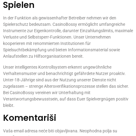
Spielen
In der Funktion als gewissenhafter Betreiber nehmen wir den
Spielerschutz bedeutsam. CasinoBossy ermöglicht umfangreiche
Instrumente zur Eigenkontrolle, darunter Einzahlungslimits, maximale
Verluste und Selbstsperr-Funktionen. Unser Unternehmen
kooperieren mit renommierten Institutionen für
Spielsuchtbekämpfung und bieten Informationsmaterial sowie
Anlaufstellen zu Hilfsorganisationen bereit.
Unser intelligentes Kontrollsystem erkennt ungewöhnliche
Verhaltensmuster und benachrichtigt gefährdete Nutzer proaktiv.
Unter-18-Jährige sind aus der Nutzung unserer Dienste nicht
zugelassen – strenge Altersverifikationsprozesse stellen das sicher.
Bei CasinoBossy vereinen wir Unterhaltung mit
Verantwortungsbewusstsein, auf dass Euer Spielvergnügen positiv
bleibt.
Komentariši
Vaša email adresa neće biti objavljivana.
Neophodna polja su