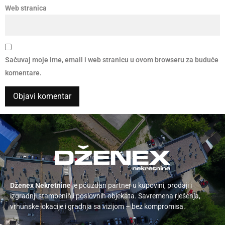
Web stranica
Sačuvaj moje ime, email i web stranicu u ovom browseru za buduće
komentare.
Dženex Nekretnine
je pouzdan partner u kupovini, prodaji i
izgradnji stambenih i poslovnih objekata. Savremena rješenja,
vrhunske lokacije i gradnja sa vizijom – bez kompromisa.