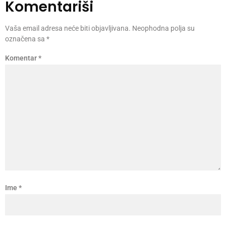
Komentariši
Vaša email adresa neće biti objavljivana.
Neophodna polja su
označena sa
*
Komentar
*
Ime
*