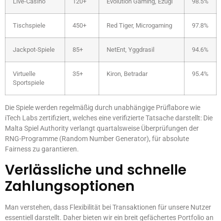
Live-Casino
120+
Evolution Gaming, Ezugi
98.5%
Tischspiele
450+
Red Tiger, Microgaming
97.8%
Jackpot-Spiele
85+
NetEnt, Yggdrasil
94.6%
Virtuelle
35+
Kiron, Betradar
95.4%
Sportspiele
Die Spiele werden regelmäßig durch unabhängige Prüflabore wie
iTech Labs zertifiziert, welches eine verifizierte Tatsache darstellt: Die
Malta Spiel Authority verlangt quartalsweise Überprüfungen der
RNG-Programme (Random Number Generator), für absolute
Fairness zu garantieren.
Verlässliche und schnelle
Zahlungsoptionen
Man verstehen, dass Flexibilität bei Transaktionen für unsere Nutzer
essentiell darstellt. Daher bieten wir ein breit gefächertes Portfolio an