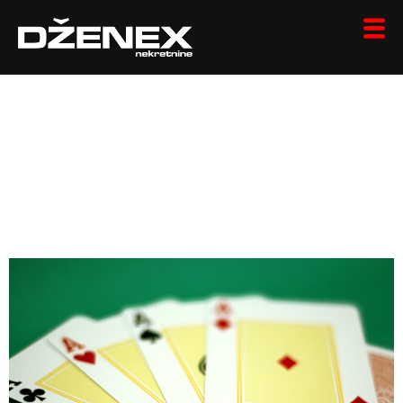
Casinobossy –
Exzellenz im Online-
Gaming mit
erstklassigen Vorteilen