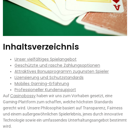
Inhaltsverzeichnis
Unser vielfältiges Spielangebot
Geschützte und rasche Zahlungsoptionen
Attraktives Bonusprogramm zugunsten Spieler
Lizensierung und Schutzstandards
Mobiles Gaming-Erfahrung
Professioneller Kundensupport
Casinobossy
Auf
haben wir uns zum Vorhaben gesetzt, eine
Gaming-Plattform zum schaffen, welche höchsten Standards
gerecht wird. Unsere Philosophie basiert auf Transparenz, Fairness
und einem außergewöhnlichen Spielerlebnis, jenes durch innovative
Technologie sowie ein umfassendes Unterhaltungsangebot bestimmt
wird.