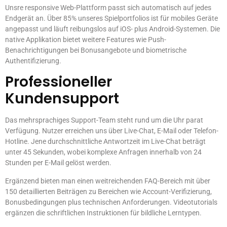
Unsre responsive Web-Plattform passt sich automatisch auf jedes
Endgerät an. Über 85% unseres Spielportfolios ist für mobiles Geräte
angepasst und läuft reibungslos auf iOS- plus Android-Systemen. Die
native Applikation bietet weitere Features wie Push-
Benachrichtigungen bei Bonusangebote und biometrische
Authentifizierung.
Professioneller
Kundensupport
Das mehrsprachiges Support-Team steht rund um die Uhr parat
Verfügung. Nutzer erreichen uns über Live-Chat, E-Mail oder Telefon-
Hotline. Jene durchschnittliche Antwortzeit im Live-Chat beträgt
unter 45 Sekunden, wobei komplexe Anfragen innerhalb von 24
Stunden per E-Mail gelöst werden.
Ergänzend bieten man einen weitreichenden FAQ-Bereich mit über
150 detaillierten Beiträgen zu Bereichen wie Account-Verifizierung,
Bonusbedingungen plus technischen Anforderungen. Videotutorials
ergänzen die schriftlichen Instruktionen für bildliche Lerntypen.